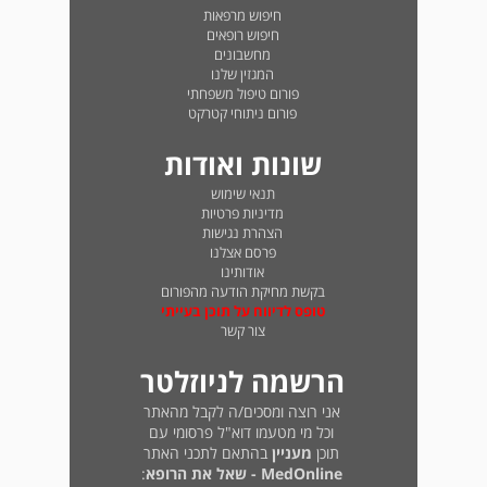
חיפוש מרפאות
חיפוש רופאים
מחשבונים
המגזין שלנו
פורום טיפול משפחתי
פורום ניתוחי קטרקט
שונות ואודות
תנאי שימוש
מדיניות פרטיות
הצהרת נגישות
פרסם אצלנו
אודותינו
בקשת מחיקת הודעה מהפורום
טופס לדיווח על תוכן בעייתי
צור קשר
הרשמה לניוזלטר
אני רוצה ומסכים/ה לקבל מהאתר
וכל מי מטעמו דוא"ל פרסומי עם
תוכן
מעניין
בהתאם לתכני האתר
MedOnline - שאל את הרופא
: