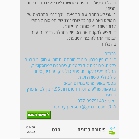
בגלל הטיפול. זו הסיבה שמשתדלים לא לנתח במידת
הניתן.
ג. אני לא מסכים עם הרופאה שלך לגבי ההמלצה על
בוטוקס וזאת עקב כך שהמנגנון של הפיסורות בחולי
קרוהן שונה מפיסורות "רגילות".
ד. מציע למקסם את הטיפול במחלה. בד"כ זה עוזר
לביטויי המחלה בפי הטבעת .
בהצלחה
בברכה,
ד"ר בנימין פרסון, כירורג מומחה. תחומי עיסוק: כירורגיה
כללית, כירורגיה קולורקטלית, כירורגיה לפרוסקופית,
מחלות מעי דלקתיות, פרוקטולוגיה, טחורים, סינוס
פילונידלי, פיסורה ועוד.
מטפל באופן פרטי במקום הבא:
מרפאות שר"פ פלוס, ההסתדרות 55, קניון לב המפרץ
בחיפה.
טלפון: 077-9975148
מייל:
benny.person@gmail.com
01/09
פיסורה כרונית
הדס
22:22