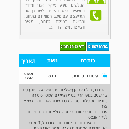
הגולשים מידע מקיף, אמין ומדויק
בנושאים רפואיים שונים. לשם כך אנו
מתייעצים עם מיטב המומחים בתחום,
ומביאים בפניכם כתבות, טיפים
והמלצות משדה הידע...
כותרת
מאת
תאריך
01/09
פיסורה כרונית
הדס
17:47
שלום רב, חולת קרוהן (אצלי זה מתבטא בעצירויות) כבר
13 שנים במעי הדק בסוף האיליום הסופי ופיסורה
כרונית. מטופלת בסטרלה כבר שנה לאחר יומירה שלא
צלח.
עברתי ניתוחי פיסורה, פיסטולה ולאחרונה גם ניתוח
לניקוז אבצס.
בשנתיים האחרונות הפיסורה חזרה ובגדול, on/off
ב-3 חודשים האחרונים זה לא מרפה כאבי תופת