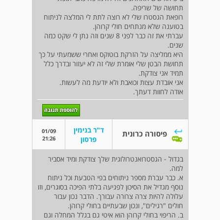
תחושה של שריפה.
רופאת הגסטרו שלי לא רוצה לתת לי המלצה לניתוח
בטוענה שלא מנתחים חולי קרוהן.
עברתי את זה כבר לפני 8 שנים וזה נתן לי שקט כמה
שנים.
היא ממליצה על הזרקת בוטוקס ואחרי ששמעתי על כך
תחושת הבטן שלי אומרת שלי זה לא יעזור ובדרך כלל
תמיד אני צודקת.
אני אובדת עצות וכואבת ולא יודעת מה לעשות.
אודה לחוות דעתך.
ד"ר בנימין
01/09
פיסורה כרונית
21:26
פרסון
בגדול - הגסטרואנטרולוגית שלך צודקת ומיד אסביר
למה.
א. כבר עברת מספר ניתוחים בפי הטבעת וכל ניתוח
נוסף מגדיל את הסיכון לפגיעה בלתי הפיכה בסוגרים, וזו
עלולה להיות צרה צרורה עבורך. הדבר נכון עבור
חולים "רגילים", ונכון שבעתיים בחולי קרוהן.
ב. הריפוי בחולי קרוהן הוא איטי גם בגלל המחלה וגם