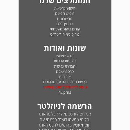
המומלצים שלנו
חיפוש מרפאות
חיפוש רופאים
מחשבונים
המגזין שלנו
פורום טיפול משפחתי
פורום ניתוחי קטרקט
שונות ואודות
תנאי שימוש
מדיניות פרטיות
הצהרת נגישות
פרסם אצלנו
אודותינו
בקשת מחיקת הודעה מהפורום
טופס לדיווח על תוכן בעייתי
צור קשר
הרשמה לניוזלטר
אני רוצה ומסכים/ה לקבל מהאתר
וכל מי מטעמו דוא"ל פרסומי עם
תוכן
מעניין
בהתאם לתכני האתר