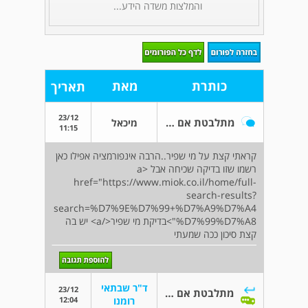
והמלצות משדה הידע...
כותרת
מאת
תאריך
23/12
מתלבטת אם לבצע בדיקת מי שפיר
מיכאל
11:15
קראתי קצת על מי שפיר..הרבה אינפורמציה אפילו כאן
רשמו שזו בדיקה שכיחה אבל <a
href="https://www.miok.co.il/home/full-
search-results?
search=%D7%9E%D7%99+%D7%A9%D7%A4
%D7%99%D7%A8">בדיקת מי שפיר</a> יש בה
קצת סיכון ככה שמעתי
ד"ר שבתאי
23/12
מתלבטת אם לבצע בדיקת מי שפיר
12:04
רומנו