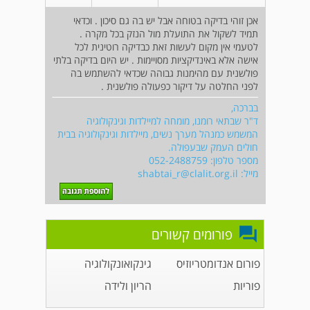
אכן זוהי בדיקה בטוחה אבל יש בה גם סיכון . וכדאי
תמיד לשקול את התועלת מול הנזק בכל מקרה .
לטעמי אין מקום לעשות זאת כבדיקה רוטינית לכל
אישה אלא באינדיקציות מסויימות . יש היום בדיקה בלתי
פולשנית עם מהימנות גבוהה שכדאי להשתמש בה
לפני החלטה על דיקור כפעולה פולשנית .
בברכה,
ד"ר שבתאי רומנו, מומחה למיילדות וגינקולוגיה
המשמש כמנהל מערך נשים, מיילדות וגינקולוגיה בבית
חולים העמק שבעפולה.
מספר טלפון: 052-2488759
מייל:
shabtai_r@clalit.org.il
פורומים קשורים
פורום אנדומטריוזיס
גינקואונקולוגיה
פוריות
הריון ולידה