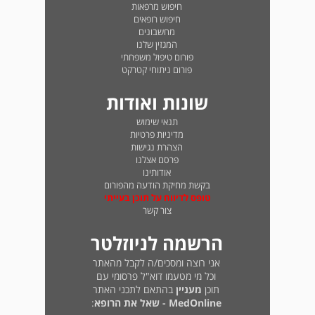
חיפוש מרפאות
חיפוש רופאים
מחשבונים
המגזין שלנו
פורום טיפול משפחתי
פורום ניתוחי קטרקט
שונות ואודות
תנאי שימוש
מדיניות פרטיות
הצהרת נגישות
פרסם אצלנו
אודותינו
בקשת מחיקת הודעה מהפורום
טופס לדיווח על תוכן בעייתי
צור קשר
הרשמה לניוזלטר
אני רוצה ומסכים/ה לקבל מהאתר
וכל מי מטעמו דוא"ל פרסומי עם
תוכן
מעניין
בהתאם לתכני האתר
MedOnline - שאל את הרופא
: