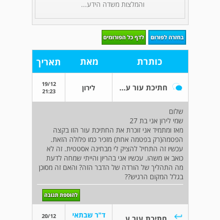
והמלצות משדה הידע...
כותרת
מאת
תאריך
19/12
חתיכת עור על קצה הפטמה
לירון
21:23
שלום
שמי לירון אני בת 27
מאז ומתמיד אני זוכרת את החתיכת עור הזו בקצה
הפטמה(רק בפטמה אחת) מזכיר כמו פלולה הזאת.
עכשיו זה התחיל להציק לי מבחינה אסטטית. זה לא
כואב או משהו. עכשיו אני בהריון והייתי שמחה לדעת
מה התהליך של הורדה של הדבר הזה? והאם זה מסוכן
בגלל המקום הרגיש??
ד"ר שבתאי
20/12
חתיכת עור על קצה הפטמה