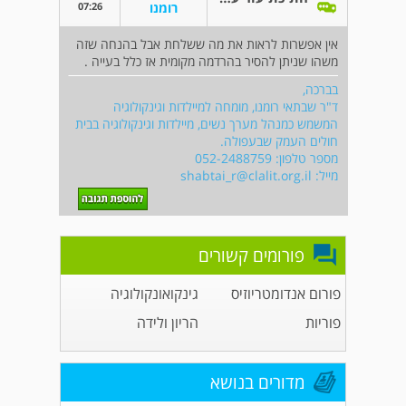
07:26
רומנו
אין אפשרות לראות את מה ששלחת אבל בהנחה שזה
משהו שניתן להסיר בהרדמה מקומית אז כלל בעייה .
בברכה,
ד"ר שבתאי רומנו, מומחה למיילדות וגינקולוגיה
המשמש כמנהל מערך נשים, מיילדות וגינקולוגיה בבית
חולים העמק שבעפולה.
מספר טלפון: 052-2488759
מייל:
shabtai_r@clalit.org.il
פורומים קשורים
פורום אנדומטריוזיס
גינקואונקולוגיה
פוריות
הריון ולידה
מדורים בנושא