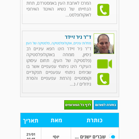
המרכז לארובת העין באמסטרדם, תחת
הנחייתו של נשיא האיגוד האירופי
לאוקולופלסט...
ד"ר ניר זיידר
מחלות עיניים, אוקולופלסטיקה, פלסטיקה של העין
ד"ר ניר זיידר הינו רופא עיניים רב
ניסיון, מומחה באוקולופלסטיקה
(פלסטיקה של העין). תחום עיסוקו
העיקרי הינו ניתוחי עפעפיים אשר בו
שכיחים ניתוחי עפעפיים תפקודיים
וקוסמטיים (הרמת עפעפיים והסרת
גידולים / נ...
כותרת
מאת
תאריך
21/01
שברים ישנים שהתאחו
יוסי
16:48