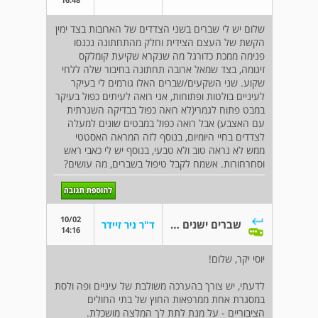
שלום יש לי שברים בשני הצדדים של הארובות בצד ימין
הקשת של העצם הצידית וחלק מהתחתונה נכנסו
פנימה ממכת כדורגל מה שנקרא שקיעת קומלקס
זיגומה, בצד שמאל ארובה תחתונה בחיבור שלה ללחי
שקוע. שני השקעים/שברים האלו גורמים לי בעיקר
לעיניים בולטות ופתוחות, אני רואה לעיתים כפול בעיקר
במבט פתוח לגמרי(לא רואה כפול בבדיקה השגרתית
עם האצבע) אבל רואה כפול במבטים שונים למעלה
לצדדים בחיי היומיום, בנוסף לזה המראה האסטטי
ממש לא נראה טוב ולא טבעי, בנוסף יש לי כאבי ראש
וסחרחורות. אשמח לקבל טיפול בשברים, מה עושים?
10/02
שברים ישנים שהתאחו
ד"ר ניר זיידר
14:16
יוסי יקר, שלום!
לדעתי, יש צורך בהערכה משולבת של עיניים ופה ולסת
במסגרת אחת ממרפאות החוץ של בתי החולים
הציבוריים - על מנת לתת לך המלצה מושכלת.