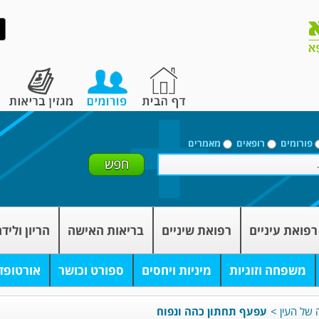
פורומים
רופאים
מאמרים
רפואת עיניים
רפואת שיניים
בריאות האישה
הריון וליד
משפחה וזוגיות
מיניות ויחסים
ספורט וכושר
אורטופד
 של העין
>
עפעף תחתון כהה ונפוח