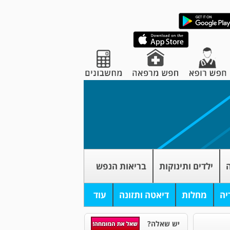
ה
ילדים ותינוקות
בריאות הנפש
יה
מחלות
דיאטה ותזונה
עוד
יש שאלה?