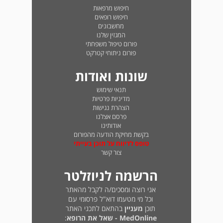
חיפוש מרפאות
חיפוש רופאים
מחשבונים
המגזין שלנו
פורום טיפול משפחתי
פורום ניתוחי קטרקט
שונות ואודות
תנאי שימוש
מדיניות פרטיות
הצהרת נגישות
פרסם אצלנו
אודותינו
בקשת מחיקת הודעה מהפורום
טופס לדיווח על תוכן בעייתי
צור קשר
הרשמה לניוזלטר
אני רוצה ומסכים/ה לקבל מהאתר
וכל מי מטעמו דוא"ל פרסומי עם
תוכן
מעניין
בהתאם לתכני האתר
MedOnline - שאל את הרופא
: