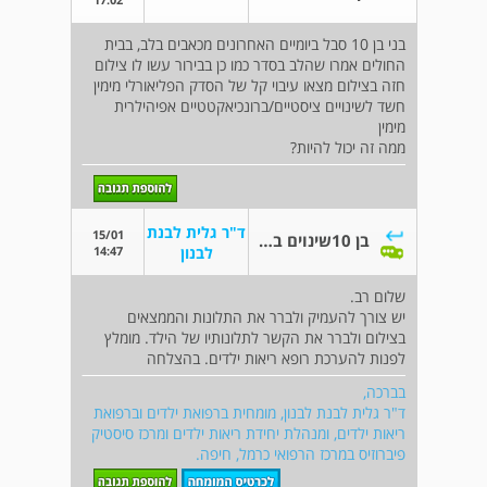
בני בן 10 סבל ביומיים האחרונים מכאבים בלב, בבית
החולים אמרו שהלב בסדר כמו כן בבירור עשו לו צילום
חזה בצילום מצאו עיבוי קל של הסדק הפליאורלי מימין
חשד לשינויים ציסטיים/ברונכיאקטטיים אפיהילרית
מימין
ממה זה יכול להיות?
ד"ר גלית לבנת
15/01
בן 10שינוים בריאה
14:47
לבנון
שלום רב.
יש צורך להעמיק ולברר את התלונות והממצאים
בצילום ולברר את הקשר לתלונותיו של הילד. מומלץ
לפנות להערכת רופא ריאות ילדים. בהצלחה
בברכה,
ד"ר גלית לבנת לבנון, מומחית ברפואת ילדים וברפואת
ריאות ילדים, ומנהלת יחידת ריאות ילדים ומרכז סיסטיק
פיברוזיס במרכז הרפואי כרמל, חיפה.