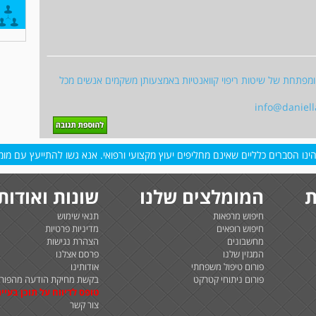
 ומפתחת של שיטות ריפוי קוואנטיות באמצעותן משקמים אנשים מכל
info@daniel
נו הסברים כלליים שאינם מחליפים יעוץ מקצועי ורפואי. אנא גשו להתייעץ עם מומח
ת
המומלצים שלנו
שונות ואודות
חיפוש מרפאות
תנאי שימוש
חיפוש רופאים
מדיניות פרטיות
מחשבונים
הצהרת נגישות
המגזין שלנו
פרסם אצלנו
פורום טיפול משפחתי
אודותינו
פורום ניתוחי קטרקט
בקשת מחיקת הודעה מהפורו
טופס לדיווח על תוכן בעיית
צור קשר