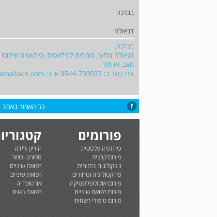
בברכה
דניאלה
בברכה,
דניאלה מלאך, מומחית לפילאטיס, ופילאטיס שיקומי
מצב, או חולי.
צרו קשר ב: 0544-709033 או ב:
lamallach.com
כל האמור באתר הי
פורומים
קטגוריו
כירורגיה פלסטית
היריון ולידה
פורום קרנית
ספורט וכושר
גינקולוגיה ניתוחית
רפואת שיניים
פרוקטולוגיה וטחורים
רפואת עיניים
פורום אוקולופלסטיקה
אורטופדיה
פורום רפואת שיניים
רפואת נשים
פורום טיפולי רשתית