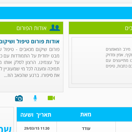
ים
אודות הפורום
אודות פורום טיפול ושיקום
פורום שיקום מכאבים - טיפול 
מירב המאמצים
ף, אמין ומדויק
מבט יחודית על התמודדות עם כא
ו מתייעצים עם
על עצמינו. הרצון לסלק אותו 
ם כתבות, טיפים
תמיכה ומענה לכל מי שמעוניין ל
את סיפורו. ברגע שהכאב הוז...
מאת
תאריך
ושעה
עודד
11:30 29/03/15