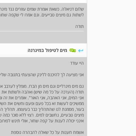
שלום דניאלה. כשאת אומרת שמים עוזרים נגד מיגרנ
לשתות גם מיצים טבייעים. וגם אמרו לי שקפה שחור 
תודה
מים לטיפול במיגרנה
היי עודד
אני מציעה לך להיכנס ללינק שהצעתי בתגובה שלי ש
גם מים מינרליים וגם מים מן הברז. מומלץ לערבב 
תודה (הערכה על כל מה שיש) ואהבה ולשתות את המים
אני המים, אני האהבה, אני האור". אומרים את זה ו
ממשיכים לעשות זא בכל פעם ופעם וחשים את השינו
בעור, מסמנת לנו שהתהליך כבר בעיצומו. תהליך הרי
מיצים טבעיים, נחשבים למים. רצוי ללא סוכר כמה ש
אינני יכולה לענות על קפה שחור, אולי תיגש לפורו
אשמח חענות על כל שאלה להבהרה נוספת