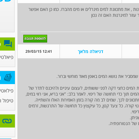
ות , את מתכוונת למים מינרלים או מים מהברז. כמו כן האם אפשר
עוזר למיגרנות האם זה נכון
פ
דניאלה מלאך
12:41 29/03/15
פיאלטיס
מסביר את נושא המים באופן מאוד מוחשי וברור.
מ
את המים כחצי דקה לפני ששותים, לעצום עיניים ולהיכנס לתדר של
פילאטי
 תוך כדי תחושה של ריפוי. לאמר בלב: "אני בריא, אני רווי במים,
מתכוונים לכך. שמים לב מה קורה בזמן האמירות האלו והשתייה.
טיפול ו
י קורה. כל צעד קטן, כל עיקצוץ כל תחושה של התרגשות, זרמים
פוי.
ניתן.
ם של הנטורופתיה.