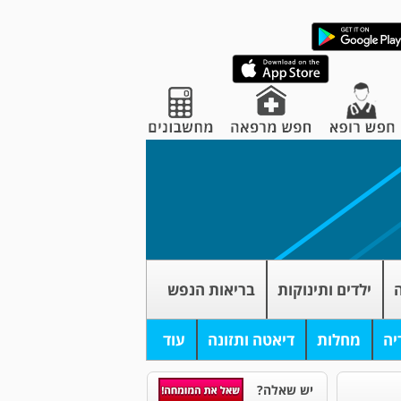
ה
ילדים ותינוקות
בריאות הנפש
יה
מחלות
דיאטה ותזונה
עוד
יש שאלה?