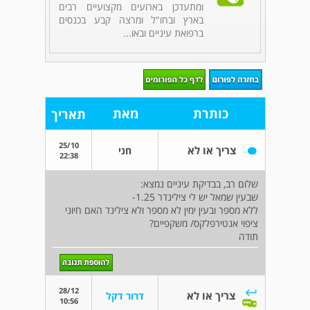
ומתעדכן בארועים מקצועיים רבים
בארץ ובחו"ל ומרצה קבע בכנסים
ברפואת עיניים ובאו...
כותרת
מאת
תאריך
25/10
צריך או לא
חני
22:38
שלום רב, בבדיקת עיניים נמצא:
שבעין שמאל יש לי צילינדר 1.25-
ללא מספר ובעין ימין לא מספר ולא צילינד האם חיוני
ציפוי אנטירפלקס/ משקפיים?
תודה
28/12
צריך או לא
דרור דקל
10:56