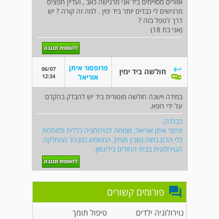
אזורים מסויימים ביד אני מרגישה כאב , ועדיין חפצים
מרגישים לי כבדים יותר ביד ימין . למה זה קורה ? יש
דרך לטפל בזה ?
(אני בת 18)
פרופסור איתן
06/07
חולשה ביד ימין
12:34
אוריאל
במידה וישנה חולשה מוטורית ביד יש להבדק בהקדם
על ידי רופא.
בברכה,
פרופ' איתן אוריאל, מומחה לנוירולוגיה כללית ולמחלות
כלי הדם במוח (שבץ מוחי), המשמש כמנהל המחלקה
הנוירולוגית בבית החולים בילינסון.
פורומים קשורים
נוירולוגיה ילדים
טיפול תומך