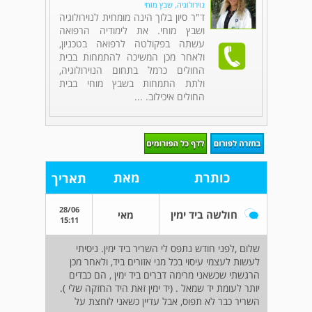
נוירולוגיה, שבץ מוחי
ד"ר סיון בלוך הינה מומחית לנוירולוגיה
ושבץ מוחי. את לימודיה הרפואה
עשתה בפקולטה לרפואה בטכניון,
ולאחר מכן המשיכה להתמחות בבית
החולים כרמל בתחום הנוירולוגיה,
ולתת התמחות בשבץ מוחי בבית
החולים איכילוב. ...
כותרת
מאת
תאריך
28/06
חולשה ביד ימין
מאי
15:11
שלום ,לפני חודש נתפס לי השריר ביד ימין. ניסיתי
לעשות לעצמי עיסוי בכל מני אזורים ביד, ולאחר מכן
הרגשתי שכשאני מרימה דברים ביד ימין , הם כבדים
יותר לעומת יד שמאל . (יד ימין זאת היד החזקה שלי ).
השריר כבר לא תפוס, אבל עדיין כשאני לוחצת על