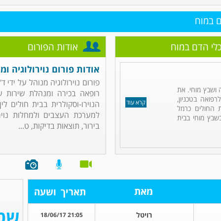
ם במוח
כלי הדם במוח
אודות הפורום
אודות פורום נוירולוגיה ו
פורום נוירולוגיה מנוהל על ידי ד"
ה ושבץ מוחי. את
רופאה בכירה ומנהלת שירות ש
פואה בטכניון,
קרא עוד
הנוירו-וסקולרית בבית חולים ל
 החולים כרמל
למערכת העצבים ולמחלות נוירול
שבץ מוחי בבית
בירור, תוצאות בדיקות, ט...
מאת
תאריך
ושעה
רויטל
21:05 18/06/17