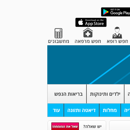
ה
ילדים ותינוקות
בריאות הנפש
יה
מחלות
דיאטה ותזונה
עוד
יש שאלה?