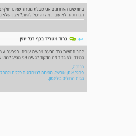
בחודשים האחרונים אני סובלת מגירוד שאינו חולף ב
מגרדת זה לא עובר. מה זה יכול להיות? אציין שלא מז
גרוד מטריד בכף רגל ימין
לרוב תחושת גרד נובעת מבעיה עורית. הפרעה עצבי
במידה ולא ברור מה המקור לבעיה אני מציע להתי
בברכה,
פרופ' איתן אוריאל, מומחה לנוירולוגיה כללית ולמ
בבית החולים בילינסון.