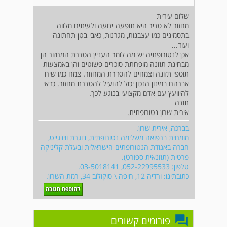
שלום עידית
מחזור לא סדיר היא תופעה ידועה ולעיתים מלווה
בתסמינים כמו עצבנות, מגרנות, כאבי בטן תחתונה
ועוד...
אכן לנטורופתיה יש מה לומר העניין הסדרת המחזור הן
מבחינת תזונה מופחתת סוכרים פשוטים והן באמצעות
תוספי תזונה וצמחים להסדרת המחזור. צמח כמו שיח
אברהם במינון הנכון יכול להועיל להסדרת מחזור. כדאי
להיוועץ עם אדם מקצועי בנוגע לכך.
תודה
אירית שרון נטורופתית.
בברכה, אירית שרון.
מומחית ברפואה משלימה נטורופתית, בוגרת ווינגייט,
חברה באגודת הנטורופתים הישראלית ובעלת קליניקה
פרטית (תזונאית ספורט).
טלפון: 052-22995533, 03-5018141.
כתובתינו: ורדיה 12, חיפה \ סוקולוב 34, רמת השרון.
פורומים קשורים