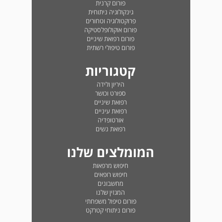
פורום קרנית
גינקולוגיה ניתוחית
פרוקטולוגיה וטחורים
פורום אוקולופלסטיקה
פורום רפואת שיניים
פורום טיפולי רשתית
קטגוריות
היריון ולידה
ספורט וכושר
רפואת שיניים
רפואת עיניים
אורטופדיה
רפואת נשים
המומלצים שלנו
חיפוש מרפאות
חיפוש רופאים
מחשבונים
המגזין שלנו
פורום טיפול משפחתי
פורום ניתוחי קטרקט