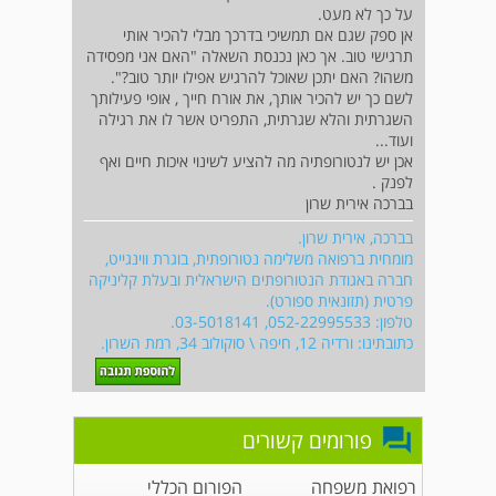
על כך לא מעט.
אן ספק שגם אם תמשיכי בדרכך מבלי להכיר אותי
תרגישי טוב. אך כאן נכנסת השאלה "האם אני מפסידה
משהו? האם יתכן שאוכל להרגיש אפילו יותר טוב?".
לשם כך יש להכיר אותך, את אורח חייך , אופי פעילותך
השגרתית והלא שגרתית, התפריט אשר לו את רגילה
ועוד...
אכן יש לנטורופתיה מה להציע לשינוי איכות חיים ואף
לפנק .
בברכה אירית שרון
בברכה, אירית שרון.
מומחית ברפואה משלימה נטורופתית, בוגרת ווינגייט,
חברה באגודת הנטורופתים הישראלית ובעלת קליניקה
פרטית (תזונאית ספורט).
טלפון: 052-22995533, 03-5018141.
כתובתינו: ורדיה 12, חיפה \ סוקולוב 34, רמת השרון.
פורומים קשורים
רפואת משפחה
הפורום הכללי