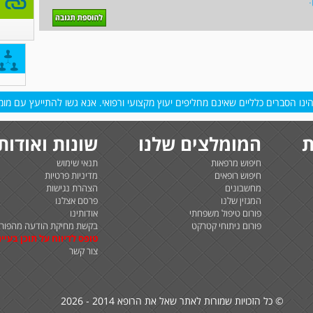
נו הסברים כלליים שאינם מחליפים יעוץ מקצועי ורפואי. אנא גשו להתייעץ עם מומח
ת
המומלצים שלנו
שונות ואודות
חיפוש מרפאות
תנאי שימוש
חיפוש רופאים
מדיניות פרטיות
מחשבונים
הצהרת נגישות
המגזין שלנו
פרסם אצלנו
פורום טיפול משפחתי
אודותינו
פורום ניתוחי קטרקט
בקשת מחיקת הודעה מהפורו
טופס לדיווח על תוכן בעיית
צור קשר
© כל הזכויות שמורות לאתר שאל את הרופא 2014 - 2026