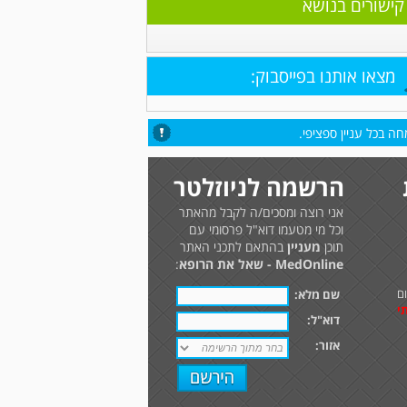
קישורים בנושא
מצאו אותנו בפייסבוק:
ה בכל עניין ספציפי.
הרשמה לניוזלטר
אני רוצה ומסכים/ה לקבל מהאתר
וכל מי מטעמו דוא"ל פרסומי עם
תוכן
מעניין
בהתאם לתכני האתר
MedOnline - שאל את הרופא
:
ם
שם מלא:
י
דוא"ל:
אזור: