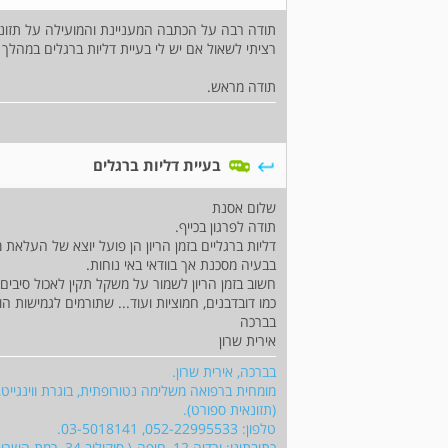
תודה רבה על הכתבה המעניינת והמועילה על תזונה 
רציתי לשאול אם יש לי בעיית דליות ברגלים במהלך ה
תודה מראש.
בעיית דליות ברגלים
שלום אסנת
תודה לפרגון בכייף.
דליות ברגליים בזמן הריון הן פועל יוצא של העלאת 
בבעיה מסכנת אך בוודאי באי נוחות.
חשוב בזמן הריון לשמור על משקל תקין לאכול סיבים
כמו דובדבנים, חמוציות ועוד... שתורמים לגמישות הוו
בברכה
אירית שרון
בברכה, אירית שרון.
מומחית ברפואה משלימה נטורופתית, בוגרת ווינגיי
(תזונאית ספורט).
טלפון: 052-22995533, 03-5018141.
כתובתינו: ורדיה 12, חיפה \ סוקולוב 34, רמת השרון.