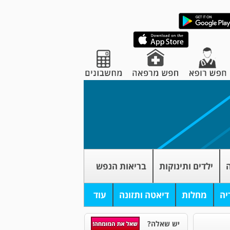
ה
ילדים ותינוקות
בריאות הנפש
יה
מחלות
דיאטה ותזונה
עוד
יש שאלה?