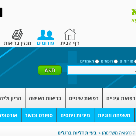
פורומים
רופאים
מאמרים
רפואת עיניים
רפואת שיניים
בריאות האישה
הריון וליד
משפחה וזוגיות
מיניות ויחסים
ספורט וכושר
אורטופד
ה (רפואה משלימה)
>
בעיית דליות ברגלים