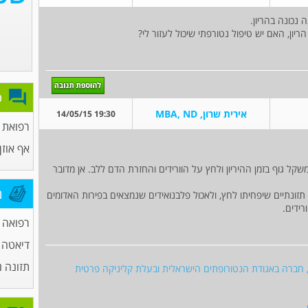
נכונה בהריון.
ריון, האם יש טיפול נטורפתי שיכול לעזור לי?
פ
אירית שרון, MBA, ND
19:30 14/05/15
רפואת
אף אוזן 
משקל גוף בזמן ההיריון ולחץ על הוורידים והחזרת הדם ללב. אן מדובר
מ
 תזונתיים שיפחיתו לחץ, ולאכול פלבנואידים שנמצאים בפירות האדומים
רידים.
רפואה 
דיאטה ו
תזונה נ
ט, חברה באגודת הנטורופתים הישראלית ובעלת קליניקה פרטית