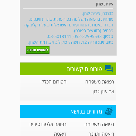
אירית שרון
בברכה, אירית שרון.
מומחית ברפואה משלימה נטורופתית, בוגרת ווינגייט,
חברה באגודת הנטורופתים הישראלית ובעלת קליניקה
פרטית (תזונאית ספורט).
טלפון: 052-22995533, 03-5018141.
כתובתינו: ורדיה 12, חיפה \ סוקולוב 34, רמת השרון.
פורומים קשורים
רפואת משפחה
הפורום הכללי
אף אוזן גרון
מדורים בנושא
רפואה משלימה
רפואה אלטרנטיבית
דיאטה ותזונה
דיאטה