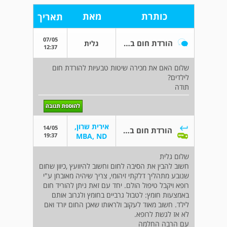
כותרת
מאת
תאריך
07/05
הורדת חום באמצעים טבעיים
גלית
12:37
שלום האם את מכירה שיטות טבעיות להורדת חום
לילדים?
תודה
אירית שרון,
14/05
הורדת חום באמצעים טבעיים
19:37
MBA, ND
שלום גלית
חשוב להבין את הסיבה לחום וחשוב להיוועץ ,כיוון שחום
שנובע מתהליך דלקתי זיהומי, צריך שיהיה מאובחן ע"י
רופא ויקבל טיפול הולם. יחד עם זאת ניתן להוריד חום
באמצעות חומץ: לטבול גרביים בחומץ ולגרוב אותם
לילד. חשוב מאוד לעקוב ולראותו שאכן החום יורד ואם
לא אז לגשת לרופא.
עם הרבה החלמה