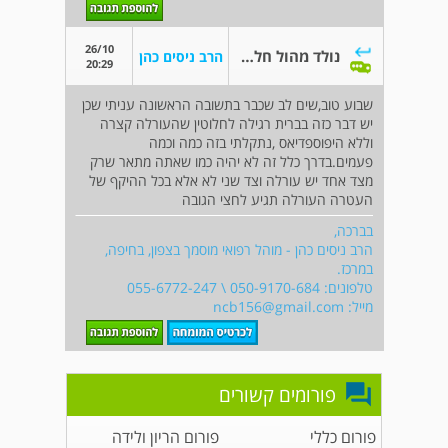
26/10
נולד מהול חלקי או חצי מהול
הרב ניסים כהן
20:29
שבוע טוב,שים לב שכבר בתשובה הראשונה עניתי שכן
יש דבר כזה בברית רגילה לחלוטין שהעורלה קצרה
וללא היפוספדיאס ,נתקלתי בזה כמה וכמה
פעמים.בדרך כלל זה לא יהיה כמו שאתה מתאר שרק
מצד אחד יש עורלה וצד שני לא אלא בכל ההיקף של
העטרה העורלה תגיע לחצי הגובה
בברכה,
הרב ניסים כהן - מוהל רפואי מוסמך בצפון, בחיפה,
במרכז.
טלפונים: 050-9170-684 \ 055-6772-247
מייל:
ncb156@gmail.com
פורומים קשורים
פורום כללי
פורום הריון ולידה