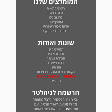
המומלצים שלנו
חיפוש מרפאות
חיפוש רופאים
מחשבונים
המגזין שלנו
פורום טיפול משפחתי
פורום ניתוחי קטרקט
שונות ואודות
תנאי שימוש
מדיניות פרטיות
הצהרת נגישות
פרסם אצלנו
אודותינו
בקשת מחיקת הודעה מהפורום
טופס לדיווח על תוכן בעייתי
צור קשר
הרשמה לניוזלטר
אני רוצה ומסכים/ה לקבל מהאתר
וכל מי מטעמו דוא"ל פרסומי עם
תוכן
מעניין
בהתאם לתכני האתר