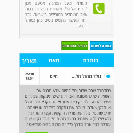
העולמי ובעל הסמכה מטעם מכון
"ברית אליהו". מאחוריו הכשרות רבות
אצל המוהלים המובילים בישראל. כבר
יותר מעשור משמש ניסים כהן כמוהל
וביצע ...
כותרת
מאת
תאריך
25/10
נולד מהול חלקי או חצי מהול
חיים
15:54
כבודהרב שבת שלום,יכול להיות שלא הבנת את
השאלה שלי,התכוונתי ואני יודע שיש תינוקות שנולדים
שיש להם עורלה רק בצד אחד ואז זה נקרא חצי מהול
או חלקי,שאלתי הייתה אם נתקלת במקרה או שאתה
יודע שתינוק נולד שהעורלה היקיפית וקצרה מהרגיל
(לא שלמה)או שתמיד במצב כזה תינוק נולד רק שיש לו
עורלה בצד אחד ובדרך כלל זה מלווה בהיפוספדיאס ?