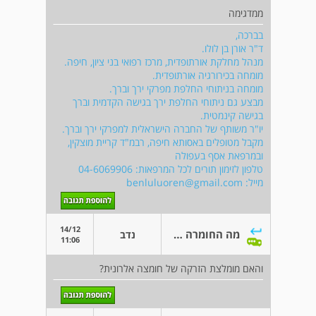
ממדגימה
בברכה,
ד"ר אורן בן לולו.
מנהל מחלקת אורתופדית, מרכז רפואי בני ציון, חיפה.
מומחה בכירורגיה אורתופדית.
מומחה בניתוחי החלפת מפרקי ירך וברך.
מבצע גם ניתוחי החלפת ירך בגישה הקדמית וברך
בגישה קינמטית.
יו"ר משותף של החברה הישראלית למפרקי ירך וברך.
מקבל מטופלים באסותא חיפה, רבמ"ד קריית מוצקין,
ובמרפאת אסף בעפולה
טלפון לזימון תורים לכל המרפאות: 04-6069906
מייל:
benluluoren@gmail.com
14/12
מה החומרה של השחיקה בברך?
נדב
11:06
והאם מומלצת הזרקה של חומצה אלרונית?