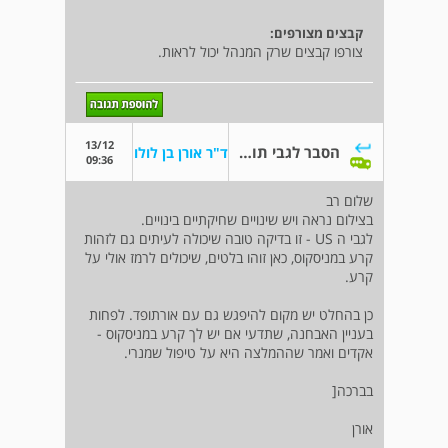
קבצים מצורפים:
צורפו קבצים שרק המנהל יכול לראות.
13/12
הסבר לגבי תוצאות בדיקות ברכיים
ד"ר אורן בן לולו
09:36
שלום רב
בצילום נראה ויש שינויים שחיקתיים בינויים.
לגבי ה US - זו בדיקה טובה שיכולה לעיתים גם לזהות
קרע במניסקוס, כאן זוהו בלטים, שיכולים לרמז אולי על
קרע.
כן בהחלט יש מקום להיפגש גם עם אורתופד. לפחות
בעניין האבחנה, שתדעי אם יש לך קרע במניסקוס -
אקדים ואמר שההמלצה היא על טיפול שמנרי.
בברכה[
אורן