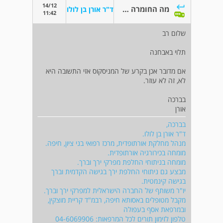
14/12
מה החומרה של השחיקה בברך?
ד"ר אורן בן לולו
11:42
שלום רב
תלוי באבחנה
אם מדובר אכן בקרע של המניסקוס אזי התשובה היא
לא, זה לא עוזר.
בברכה
אורן
בברכה,
ד"ר אורן בן לולו.
מנהל מחלקת אורתופדית, מרכז רפואי בני ציון, חיפה.
מומחה בכירורגיה אורתופדית.
מומחה בניתוחי החלפת מפרקי ירך וברך.
מבצע גם ניתוחי החלפת ירך בגישה הקדמית וברך
בגישה קינמטית.
יו"ר משותף של החברה הישראלית למפרקי ירך וברך.
מקבל מטופלים באסותא חיפה, רבמ"ד קריית מוצקין,
ובמרפאת אסף בעפולה
טלפון לזימון תורים לכל המרפאות: 04-6069906