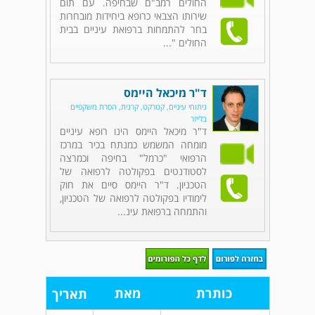
החולים רמב"ם שבחיפה. עם תום
שירותו הצבאי כרופא ביחידות מובחרות
בחר להתמחות ברפואת עיניים בבית
החולים "...
ד"ר מיכאל היימס
ניתוחי עיניים, קטרקט, קרנית, הסרת משקפיים
בלייזר
ד"ר מיכאל היימס הינו רופא עיניים
מומחה המשמש כמנתח בכיר במרכז
הרפואי "כרמל" בחיפה וכמרצה
לסטודנטים בפקולטה לרפואה של
הטכניון. ד"ר היימס סיים את חוק
לימודיו בפקולטה לרפואה של הטכניון,
והתמחה ברפואת עינ...
כותרת
מאת
תאריך