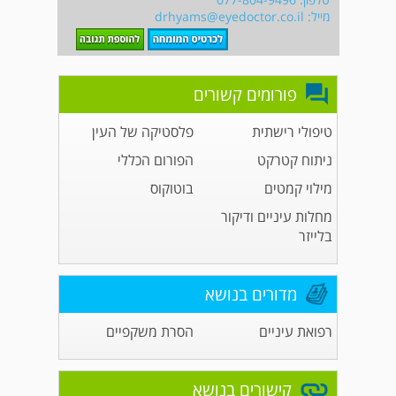
מייל:
drhyams@eyedoctor.co.il
פורומים קשורים
טיפולי רישתית
פלסטיקה של העין
ניתוח קטרקט
הפורום הכללי
מילוי קמטים
בוטוקוס
מחלות עיניים ודיקור
בלייזר
מדורים בנושא
רפואת עיניים
הסרת משקפיים
קישורים בנושא