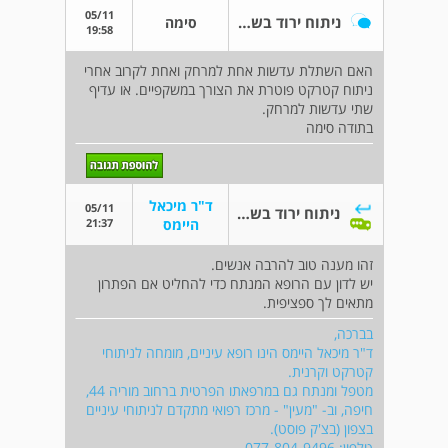
05/11
ניתוח ירוד בשתי העיינים
סימה
19:58
האם השתלת עדשות אחת למרחק ואחת לקרוב אחרי
ניתוח קטרקט פוטרת את הצורך במשקפיים. או עדיף
שתי עדשות למרחק.
בתודה סימה
ד"ר מיכאל
05/11
ניתוח ירוד בשתי העיינים
21:37
היימס
זהו מענה טוב להרבה אנשים.
יש לדון עם הרופא המנתח כדי להחליט אם הפתרון
מתאים לך ספציפית.
בברכה,
ד"ר מיכאל היימס הינו רופא עיניים, מומחה לניתוחי
קטרקט וקרנית.
מטפל ומנתח גם במרפאתו הפרטית ברחוב מוריה 44,
חיפה, וב- "מעין" - מרכז רפואי מתקדם לניתוחי עיניים
בצפון (בצ'ק פוסט).
טלפון: 077-804-9496