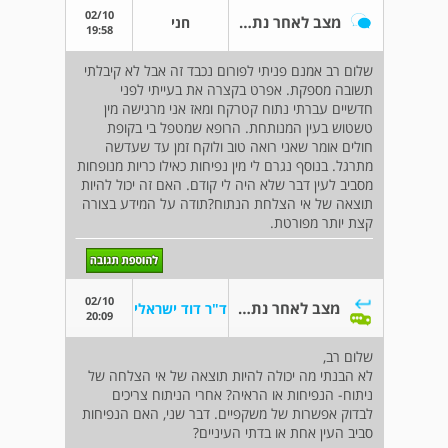
02/10
מצב לאחר נתוח קטרקט
חני
19:58
שלום רב אמנם פניתי לפורום נכבד זה אבל לא קיבלתי
תשובה מספקת. אפרט בקצרה את בעייתי לפני
חדשיים עברתי נתוח קטרקח ומאז אני מרגישה מין
טשטוש בעין המנותחת. הרופא שמטפל בי בקופת
חולים אומר שאני רואה טוב ולוקח זמן עד שעדשה
מתרגל. בנוסף נגרם לי מין נפיחות כאילו כריות מנופחות
מסביב לעין דבר שלא היה לי קודם. האם זה יכול להיות
תוצאה של אי הצלחת הנתוח?תודה על המידע בצורה
קצת יותר מפורטת.
02/10
מצב לאחר נתוח קטרקט
ד"ר דוד ישראלי
20:09
שלום רב,
לא הבנתי מה יכולה להיות תוצאה של אי הצלחה של
ניתוח- הנפיחות או הראיה? אחרי הניתוח צריכים
לבדוק אפשרות של משקפיים. דבר שני, האם הנפיחות
סביב העין אחת או בדתי העיניים?