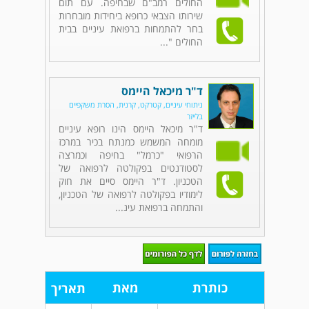
החולים רמב"ם שבחיפה. עם תום
שירותו הצבאי כרופא ביחידות מובחרות
בחר להתמחות ברפואת עיניים בבית
החולים "...
ד"ר מיכאל היימס
ניתוחי עיניים, קטרקט, קרנית, הסרת משקפיים
בלייזר
ד"ר מיכאל היימס הינו רופא עיניים
מומחה המשמש כמנתח בכיר במרכז
הרפואי "כרמל" בחיפה וכמרצה
לסטודנטים בפקולטה לרפואה של
הטכניון. ד"ר היימס סיים את חוק
לימודיו בפקולטה לרפואה של הטכניון,
והתמחה ברפואת עינ...
כותרת
מאת
תאריך