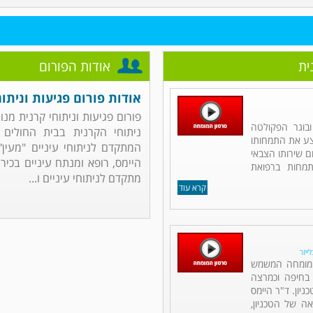
ית
אודות הפורום
אודות פורום פגיעות וניתוח
פורום פגיעות וניתוחי קרנית מנו
ובוגר הפקולטה
ניתוחי הקרנית בבית החולים 
יצע את התמחותו
המתקדם לניתוחי עיניים "מעין"
 שירותו הצבאי
היימס, רופא ומנתח עיניים בכיר 
תמחות ברפואת
מתקדם לניתוחי עיניים ו...
קרא עוד
ייזר
ם מומחה המשמש
 בחיפה וכמרצה
יון. ד"ר היימס
אה של הטכניון,