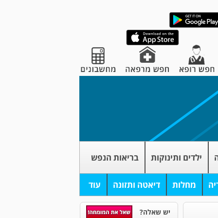
ה
ילדים ותינוקות
בריאות הנפש
יה
מחלות
דיאטה ותזונה
עוד
יש שאלה?