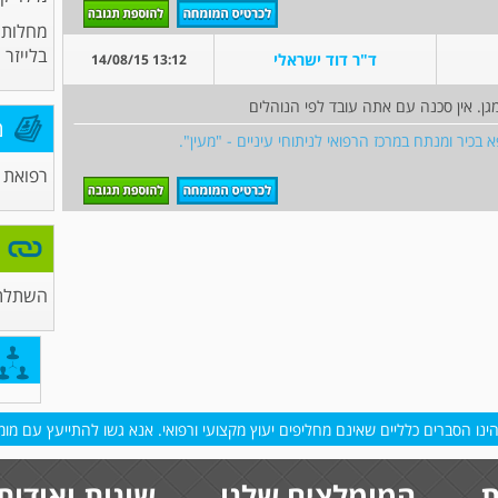
מחלות ע
בלייזר
ד"ר דוד ישראלי
13:12 14/08/15
ן. אין סכנה עם אתה עובד לפי הנוהלים
מ
 בכיר ומנתח במרכז הרפואי לניתוחי עיניים - "מעין".
רפואת ע
השתלת 
נו הסברים כלליים שאינם מחליפים יעוץ מקצועי ורפואי. אנא גשו להתייעץ עם מומח
ת
המומלצים שלנו
שונות ואודות