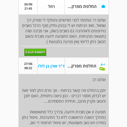
26/06
החלפת מפרק ירך רגל שמאל
רחל
21:45
שלום דר נותחתי לפני חודשיים והוחלף לי מפרק ירך
שמאל. מאז הניתוח יש לי בבוהן וחלק מכף הרגל כאבים
נוירופטים ולאחרונה גם כאבים בשוק. אני מבינה שזה
כתוצאה מהניתוח. האם התופעה ידועה מוכרת והאם
הכאב ניתן לריפוי (אין פגיעה בתנועות )
27/06
החלפת מפרק ירך רגל שמאל
ד"ר אורן בן לולו
08:22
שלום רב
יתכן בהחלט וזה קשור בניתוח - אך טרם ניתן לומר זאת
יש לבדוק מספר דברים - כגון גישה ניתוחית, האם יתכן
והכאב מקרין מהגב, תחילת התסמינים....
תופעה זו אכן מוכרת וידועה, ובדרך כלל מתאוששת
במהלך השנה הראשונה ללא כל התערבות. טיפול ניתן
במידה ויש כאב משמעותי, יש טיפול תרופתי די טוב,