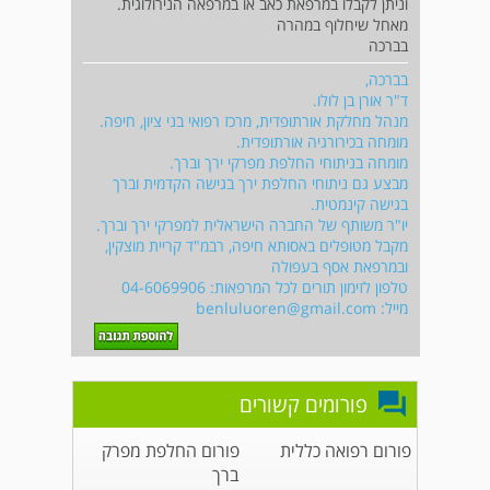
וניתן לקבלו במרפאת כאב או במרפאה הנירולוגית.
מאחל שיחלוף במהרה
בברכה
בברכה,
ד"ר אורן בן לולו.
מנהל מחלקת אורתופדית, מרכז רפואי בני ציון, חיפה.
מומחה בכירורגיה אורתופדית.
מומחה בניתוחי החלפת מפרקי ירך וברך.
מבצע גם ניתוחי החלפת ירך בגישה הקדמית וברך
בגישה קינמטית.
יו"ר משותף של החברה הישראלית למפרקי ירך וברך.
מקבל מטופלים באסותא חיפה, רבמ"ד קריית מוצקין,
ובמרפאת אסף בעפולה
טלפון לזימון תורים לכל המרפאות: 04-6069906
מייל:
benluluoren@gmail.com
פורומים קשורים
פורום רפואה כללית
פורום החלפת מפרק
ברך