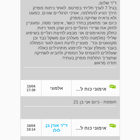
ד"ר שלום,
בגיל 7 לערך חליתי בפרטס. לאחר ניתוח מפרק
הירך הגיע להחלמה, אורכי הרגליים שווים, כמעט
ולא נראית שחיקה במפרק.
כיום אני מתאמן בחדר כושר, אימוני מסה, ומעוניין
לחזק את שרירי הרגליים כיוון שהן מאד רזות.
כחלק מהאימונים אני מבצע לחיצת רגליים בשיפוע
שלילי (מלמטה כלפי מעלה) עם משקל כבד וכן
סקוואטים וכד'. מעוניין לדעת האם לאור המחלה
בעבר מומלץ עבורי להימנע מתרגילים כאלה
שעלולים להעמיס על המפרק ולהביא לשחיקה
שתצריך החלפת מפרק בעתיד.
תודה מראש.
15/04
אלמוני
אימוני כוח לאחר פרטס בילדות
17:39
תוספת - כיום אני בן 21
ד"ר אורן בן
16/04
אימוני כוח לאחר פרטס בילדות
19:14
לולו