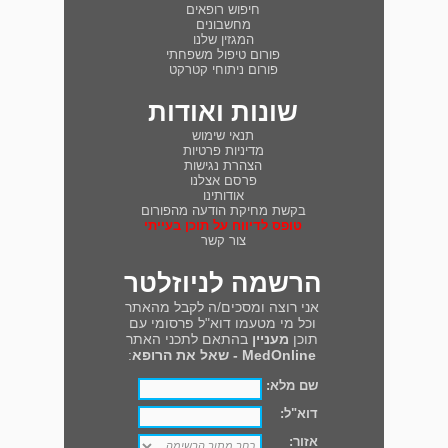
חיפוש רופאים
מחשבונים
המגזין שלנו
פורום טיפול משפחתי
פורום ניתוחי קטרקט
שונות ואודות
תנאי שימוש
מדיניות פרטיות
הצהרת נגישות
פרסם אצלנו
אודותינו
בקשת מחיקת הודעה מהפורום
טופס לדיווח על תוכן בעייתי
צור קשר
הרשמה לניוזלטר
אני רוצה ומסכים/ה לקבל מהאתר
וכל מי מטעמו דוא"ל פרסומי עם
תוכן
מעניין
בהתאם לתכני האתר
MedOnline - שאל את הרופא
:
שם מלא:
דוא"ל:
אזור: