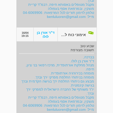
וברך.
מקבל מטופלים באסותא חיפה, רבמ"ד קריית
מוצקין, ובמרפאת אסף בעפולה
טלפון לזימון תורים לכל המרפאות: 04-6069906
מייל:
benluluoren@gmail.com
ד"ר אורן בן
16/04
אימוני כוח לאחר פרטס בילדות
19:15
לולו
שבוע טוב
תשובה מצורפת
בברכה,
ד"ר אורן בן לולו.
מנהל מחלקת אורתופדית, מרכז רפואי בני ציון,
חיפה.
מומחה בכירורגיה אורתופדית.
מומחה בניתוחי החלפת מפרקי ירך וברך.
מבצע גם ניתוחי החלפת ירך בגישה הקדמית וברך
בגישה קינמטית.
יו"ר משותף של החברה הישראלית למפרקי ירך
וברך.
מקבל מטופלים באסותא חיפה, רבמ"ד קריית
מוצקין, ובמרפאת אסף בעפולה
טלפון לזימון תורים לכל המרפאות: 04-6069906
מייל:
benluluoren@gmail.com