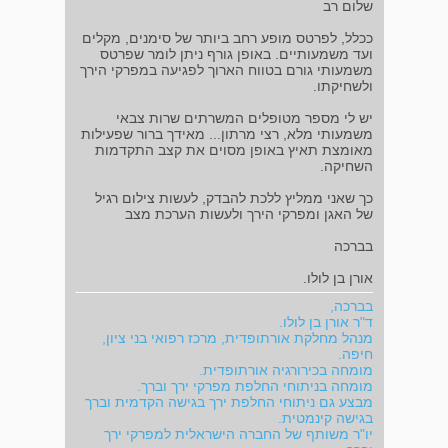
שלום רב
ככלל, לפרטס מופע רחב ביותר של סימנים, מקלים
ועד משמעותיים. באופן גורף ניתן לומר שפרטס
משמעותי גורם בטווח הארוך לפגיעה במפרקי הירך
ולשחיקתו.
יש לי מספר מטופלים המשרתים שרות צבאי
משמעותי מלא, רצי מרתון... מאידך ברור שפעילות
מאומצת תאיץ באופן מסוים את קצב התקדמות
השחיקה.
כך שאני ממליץ ללכת להבדק, לעשות צילום רגיל
של האגן ומפרקי הירך ולעשות הערכת מצב
בברכה
אורן בן לולו.
בברכה,
ד"ר אורן בן לולו.
מנהל מחלקת אורתופדית, מרכז רפואי בני ציון,
חיפה.
מומחה בכירורגיה אורתופדית.
מומחה בניתוחי החלפת מפרקי ירך וברך.
מבצע גם ניתוחי החלפת ירך בגישה הקדמית וברך
בגישה קינמטית.
יו"ר משותף של החברה הישראלית למפרקי ירך