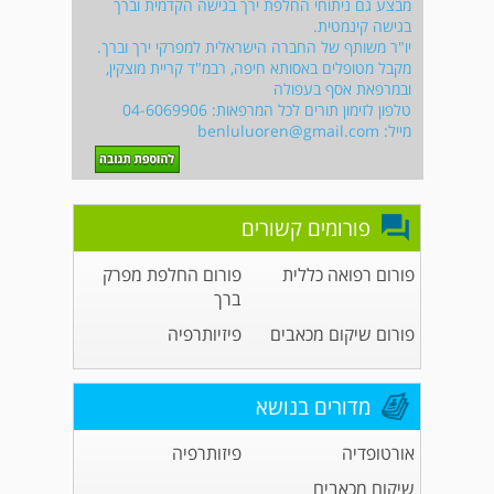
מבצע גם ניתוחי החלפת ירך בגישה הקדמית וברך
בגישה קינמטית.
יו"ר משותף של החברה הישראלית למפרקי ירך וברך.
מקבל מטופלים באסותא חיפה, רבמ"ד קריית מוצקין,
ובמרפאת אסף בעפולה
טלפון לזימון תורים לכל המרפאות: 04-6069906
מייל:
benluluoren@gmail.com
פורומים קשורים
פורום רפואה כללית
פורום החלפת מפרק
ברך
פורום שיקום מכאבים
פיזיותרפיה
מדורים בנושא
אורטופדיה
פיזותרפיה
שיקום מכאבים