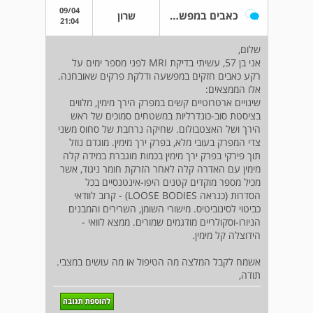
09/04
כאבים במפשעה (על רקע דלקת פרקים) - MRI
שרון
21:04
שלום,
אני בן 57, עשיתי בדיקת MRI לפני מספר ימים על
רקע כאבים חזקים במפשעה ודלקת פרקים שאובחנה.
אלו הממצאים:
שינויים ארטרוטיים קשים במפרק הירך מימין, מלווים
בציסטת סוב-כונדרליות במשטחים סמוכים של ראש
הירך ושל האצטבולום. שחיקה נרחבת של סחוס משני
צדי המפרק בעובי מלא, בפרק ירך מימין. מוגדם נוזל
תוך פירקי בפרק ירך מימין בכמות מוגברת במידה קלה
מימין עם האדרה קלה לאחר הזרקת חומר ניגוד, אשר
מכיל מספר מוקדים קטנים היפו-אינטנסיים בכל
הסדרות (כנראה LOOSE BODIES) - קרוב לוודאי
כביטוי לסינוביטיס. מישורי השומן, השרירים והמבנים
הניורו-וסקולריים מודגמים שמורים. ממצא לוואי -
הידוצלה קל מימין.
אשמח לקבל המלצה מה הטיפול או מה עושים במצבי.
תודה,