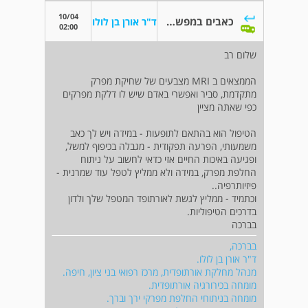
10/04
כאבים במפשעה (על רקע דלקת פרקים) - MRI
ד"ר אורן בן לולו
02:00
שלום רב
הממצאים ב MRI מצבעים של שחיקת מפרק
מתקדמת, סביר ואפשרי באדם שיש לו דלקת מפרקים
כפי שאתה מציין
הטיפול הוא בהתאם לתופעות - במידה ויש לך כאב
משמעותי, הפרעה תפקודית - מגבלה בכיפוף למשל,
ופגיעה באיכות החיים אזי כדאי לחשוב על ניתוח
החלפת מפרק, במידה ולא ממליץ לטפל עוד שמרנית -
פיזיותרפיה..
וכתמיד - ממליץ לגשת לאורתופד המטפל שלך ולדון
בדרכים הטיפוליות.
בברכה
בברכה,
ד"ר אורן בן לולו.
מנהל מחלקת אורתופדית, מרכז רפואי בני ציון, חיפה.
מומחה בכירורגיה אורתופדית.
מומחה בניתוחי החלפת מפרקי ירך וברך.