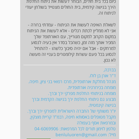
כיום בכל בית חולים, הבוחר לעשות את ניתוח החלפת
הירך בגישה קידמית, בית החולים מצטייד בשולחן יעודי
לניתוח זה.
לשאלת האיפה לעשות את הניתוח - עמדתי ברורה -
אני לא ממליץ לכתת רגלים - אלא לעשות את הניתוח
במקום הקרוב למקום מגורייך, עם האורתופד שלך
המכיר אותך מזה זמן, כשהכל בסדר אין בעיה לנסוע
למרחקים - אבל אם יהיה סיבוך כלשהו - להתחיל
לנסוע בכל פעם עשרות קילומטרים בעניי זה מעשה
לא נכון.
בברכה,
ד"ר אורן בן לולו.
מנהל מחלקת אורתופדית, מרכז רפואי בני ציון, חיפה.
מומחה בכירורגיה אורתופדית.
מומחה בניתוחי החלפת מפרקי ירך וברך.
מבצע גם ניתוחי החלפת ירך בגישה הקדמית וברך
בגישה קינמטית.
יו"ר משותף של החברה הישראלית למפרקי ירך וברך.
מקבל מטופלים באסותא חיפה, רבמ"ד קריית מוצקין,
ובמרפאת אסף בעפולה
טלפון לזימון תורים לכל המרפאות: 04-6069906
מייל:
benluluoren@gmail.com