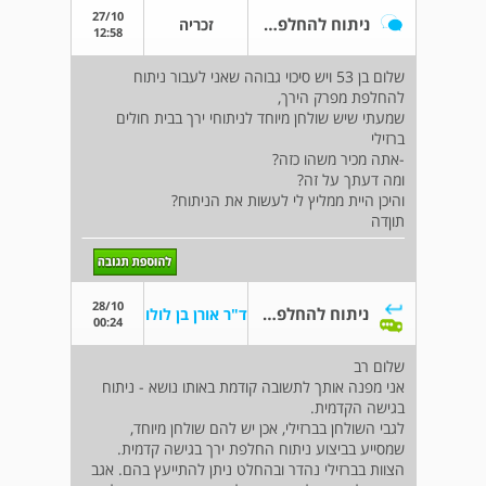
27/10
ניתוח להחלפת מפרק הירך
זכריה
12:58
שלום בן 53 ויש סיכוי גבוהה שאני לעבור ניתוח
להחלפת מפרק הירך,
שמעתי שיש שולחן מיוחד לניתוחי ירך בבית חולים
ברזילי
-אתה מכיר משהו כזה?
ומה דעתך על זה?
והיכן היית ממליץ לי לעשות את הניתוח?
תוןדה
28/10
ניתוח להחלפת מפרק הירך
ד"ר אורן בן לולו
00:24
שלום רב
אני מפנה אותך לתשובה קודמת באותו נושא - ניתוח
בגישה הקדמית.
לגבי השולחן בברזילי, אכן יש להם שולחן מיוחד,
שמסייע בביצוע ניתוח החלפת ירך בגישה קדמית.
הצוות בברזילי נהדר ובהחלט ניתן להתייעץ בהם. אגב