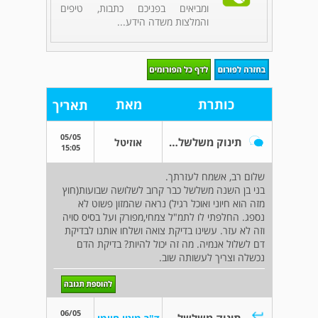
ומביאים בפניכם כתבות, טיפים
והמלצות משדה הידע...
כותרת
מאת
תאריך
05/05
תינוק משלשל קרוב לשלושה שבועות
אוזיטל
15:05
שלום רב, אשמח לעזרתך.
בני בן השנה משלשל כבר קרוב לשלושה שבועות(חוץ
מזה הוא חיוני ואוכל רגיל) נראה שהמזון פשוט לא
נספג. החלפתי לו לתמ"ל צמחי,מפורק ועל בסיס סויה
וזה לא עזר. עשינו בדיקת צואה ושלחו אותנו לבדיקת
דם לשלול אנמיה. מה זה יכול להיות? בדיקת הדם
נכשלה וצריך לעשותה שוב.
06/05