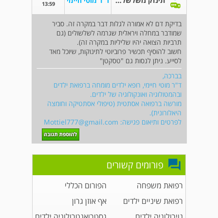
תינוק משלשל קרוב לשלושה שבועות
ד"ר מוטי חיימי
13:59
בדיקת דם לא אמורה לגלות דבר במקרה זה. סביר
שמודבר במחלה ויראלית שגרמה לשלשולים (גם
תרביות הצואה יהיו שליליות במקרה זה).
חשוב להוסיף תכשיר פרוביוטי לתינוקות, שיוכל מאד
לסייע. ניתן לנסות גם "טסקטן"
בברכה,
ד"ר מוטי חיימי, רופא ילדים מומחה ברפואת ילדים
ובהמטולוגיה ואונקולוגיה של ילדים.
מורשה ברפואה אסתטית (טיפולי אסתטיקה וחומצה
היאלורונית).
לפרטים ותיאום פגישה:
Mottiel777@gmail.com
פורומים קשורים
רפואת משפחה
הפורום הכללי
רפואת שיניים ילדים
אף אוזן גרון
נוירולוגיה ילדים
גסטרואנטרולוגיה ילדים