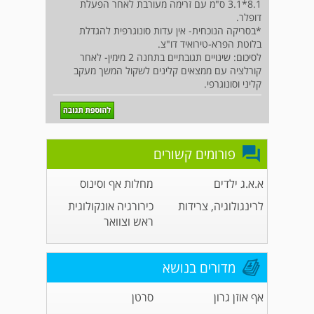
8.1*3.1 ס"מ עם זרימה מעורבת לאחר הפעלת
דופלר.
*בסריקה הנוכחית- אין עדות סונוגרפית להגדלת
בלוטת הפרא-טירואיד דו"צ.
לסיכום: שינויים תגובתיים בתחנה 2 מימין- לאחר
קורלציה עם ממצאים קלינים לשקול המשך מעקב
קליני וסונוגרפי.
פורומים קשורים
א.א.ג ילדים
מחלות אף וסינוס
לרינגולוגיה, צרידות
כירורגיה אונקולוגית
ראש וצוואר
מדורים בנושא
אף אוזן גרון
סרטן