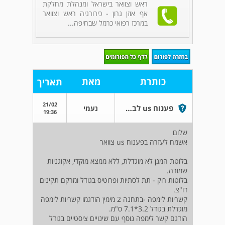
ראש וצוואר בישראל ומנהלת מחלקת
אף אוזן גרון - כירורגיה ראש וצוואר
במרכז רפואי כרמל שבחיפה...
כותרת
מאת
תאריך
21/02
פענוח us לבת 1.7
נעמי
19:36
שלום
אשמח לעזרה בפענוח us צוואר
בלוטת המגן לא מוגדלת, ללא ממצא מוקדי, אקוגניות
שמורה.
בלוטות רוק - תת לסתיות ופרוטיס בגודל ומרקם תקינים
דו"צ.
קשריות לימפה -בתחנה 2 מימין הודגמו קשריות לימפה
מוגדלת בגודל 3.2*7.1 ס"מ.
הודגם קשר לימפה נוסף עם שינויים ציסטיים בגודל