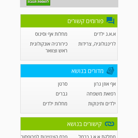
פורומים קשורים
א.א.ג ילדים
מחלות אף וסינוס
לרינגולוגיה, צרידות
כירורגיה אונקולוגית
ראש וצוואר
מדורים בנושא
אף אוזן גרון
סרטן
רפואת משפחה
גברים
ילדים ותינוקות
מחלות ילדים
קישורים בנושא
מחלקת א.א.ג כרמל
פרס הצטיינות לפרופסור