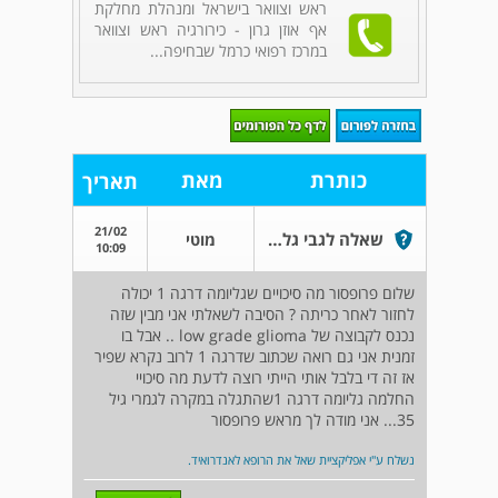
ראש וצוואר בישראל ומנהלת מחלקת
אף אוזן גרון - כירורגיה ראש וצוואר
במרכז רפואי כרמל שבחיפה...
כותרת
מאת
תאריך
21/02
שאלה לגבי גליומה דרגה 1 בגיל 35
מוטי
10:09
שלום פרופסור מה סיכויים שגליומה דרגה 1 יכולה
לחזור לאחר כריתה ? הסיבה לשאלתי אני מבין שזה
נכנס לקבוצה של low grade glioma .. אבל בו
זמנית אני גם רואה שכתוב שדרגה 1 לרוב נקרא שפיר
אז זה די בלבל אותי הייתי רוצה לדעת מה סיכויי
החלמה גליומה דרגה 1שהתגלה במקרה לגמרי גיל
35... אני מודה לך מראש פרופסור
נשלח ע"י אפליקציית שאל את הרופא לאנדרואיד.