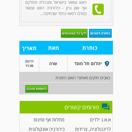
ראש וצוואר בישראל ומנהלת מחלקת
אף אוזן גרון - כירורגיה ראש וצוואר
במרכז רפואי כרמל שבחיפה...
כותרת
מאת
תאריך
22/11
יהלום תל מונד
שרה
11:36
כאבים חזקים מאחורי האוזן הימנית
פורומים קשורים
א.א.ג ילדים
מחלות אף וסינוס
לרינגולוגיה, צרידות
כירורגיה אונקולוגית