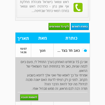
ראש וצוואר בישראל ומנהלת מחלקת
אף אוזן גרון - כירורגיה ראש וצוואר
במרכז רפואי כרמל שבחיפה...
כותרת
מאת
תאריך
10/07
כאב חד בצד הראש
חנוך
14:36
אני בן 15 ובחודש האחרון בערך התחיל לי, פעם ביום
לכמה שניות, כאב חד בתחתית הצד השמאלי של
הראש.
אמרתי על כך לאמא שלי ואני אלך לרופא בשבוע
הקרוב. לפני כן רק רציתי לדעת האם ישנה סכנה
לגידול? מה יכול להיות הדבר הזה?
תודה רבה לכם מראש, זה ממש מבהיל אותי.