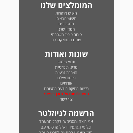
המומלצים שלנו
חיפוש מרפאות
חיפוש רופאים
מחשבונים
המגזין שלנו
פורום טיפול משפחתי
פורום ניתוחי קטרקט
שונות ואודות
תנאי שימוש
מדיניות פרטיות
הצהרת נגישות
פרסם אצלנו
אודותינו
בקשת מחיקת הודעה מהפורום
טופס לדיווח על תוכן בעייתי
צור קשר
הרשמה לניוזלטר
אני רוצה ומסכים/ה לקבל מהאתר
וכל מי מטעמו דוא"ל פרסומי עם
תוכן
מעניין
בהתאם לתכני האתר