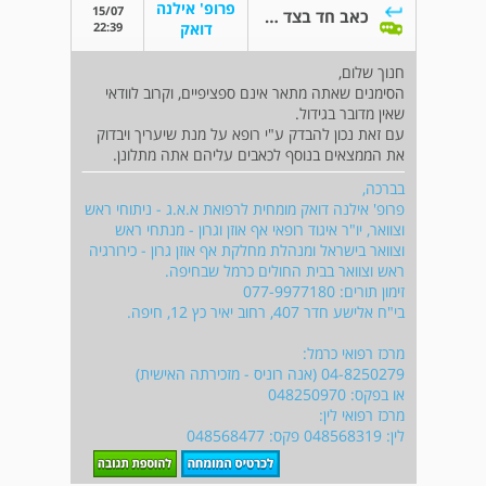
פרופ' אילנה
15/07
כאב חד בצד הראש
22:39
דואק
חנוך שלום,
הסימנים שאתה מתאר אינם ספציפיים, וקרוב לוודאי
שאין מדובר בגידול.
עם זאת נכון להבדק ע"י רופא על מנת שיעריך ויבדוק
את הממצאים בנוסף לכאבים עליהם אתה מתלונן.
בברכה,
פרופ' אילנה דואק מומחית לרפואת א.א.ג - ניתוחי ראש
וצוואר, יו"ר איגוד רופאי אף אוזן וגרון - מנתחי ראש
וצוואר בישראל ומנהלת מחלקת אף אוזן גרון - כירורגיה
ראש וצוואר בבית החולים כרמל שבחיפה.
זימון תורים: 077-9977180
בי"ח אלישע חדר 407, רחוב יאיר כץ 12, חיפה.
מרכז רפואי כרמל:
04-8250279 (אנה רוניס - מזכירתה האישית)
או בפקס: 048250970
מרכז רפואי לין:
לין: 048568319 פקס: 048568477