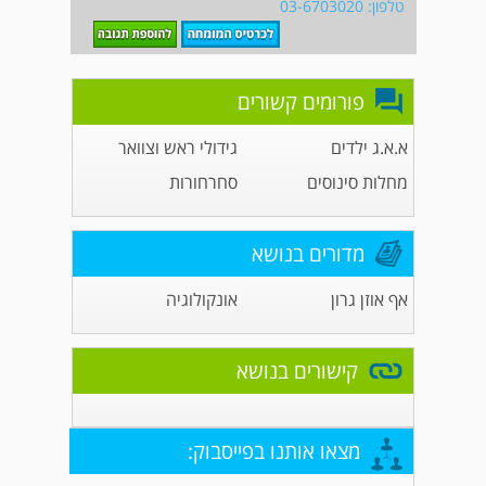
טלפון: 03-6703020
פורומים קשורים
א.א.ג ילדים
גידולי ראש וצוואר
מחלות סינוסים
סחרחורות
מדורים בנושא
אף אוזן גרון
אונקולוגיה
קישורים בנושא
מצאו אותנו בפייסבוק: