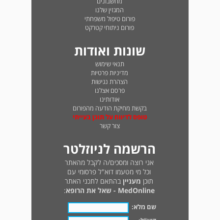
מחשבונים
המגזין שלנו
פורום טיפול משפחתי
פורום ניתוחי קטרקט
שונות ואודות
תנאי שימוש
מדיניות פרטיות
הצהרת נגישות
פרסם אצלנו
אודותינו
בקשת מחיקת הודעה מהפורום
טופס לדיווח על תוכן בעייתי
צור קשר
הרשמה לניוזלטר
אני רוצה ומסכים/ה לקבל מהאתר
וכל מי מטעמו דוא"ל פרסומי עם
תוכן
מעניין
בהתאם לתכני האתר
MedOnline - שאל את הרופא
:
שם מלא: