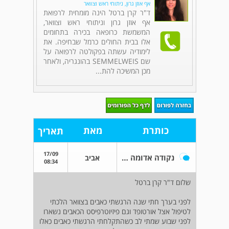
אף אוזן גרון, ניתוחי ראש וצוואר
ד"ר קרן ברטל הינה מומחית לרפואת
אף אוזן גרון וניתוחי ראש וצוואר,
המשמשת כרופאה בכירה בתחומים
אלו בבית החולים כרמל שבחיפה. את
לימודיה עשתה בפקולטה לרפואה על
שם SEMMELWEIS בהונגריה, ולאחר
מכן המשיכה להת...
כותרת
מאת
תאריך
17/09
נקודה אדומה לבנה על הצוואר
אביב
08:34
שלום ד"ר קרן ברטל
לפני בערך חתי שנה הרגשתי כאבים בצוואר הלכתי
לטיפול אצל אורטופד וגם פיזיוטרפיסט הכאבים נשארו
לפני שבוע שמתי לב כשהתקלחתי הרגשתי כאבים כאלו