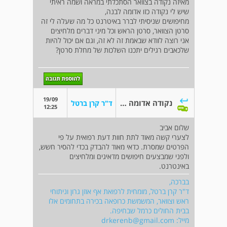
מאיזה נקודה בצוואר הסתכלתי במראה ושמה ראיתי
שיש לי נקודה כזו אדומה לבנה,
מחיפושים שניסיתי לברר באיטרנט כל מה שעלה לי זה
סרטן הצוואר, סרטן הראש וכל מיני דברים מלחיצים
אני רוצה לוודא שבאמת זה לא זה, וגם אם יכול להיות
שלכאבים רגילים יתכנו השלכות של מחלת סרטן?
19/09
נקודה אדומה לבנה על הצוואר
ד"ר קרן ברטל
12:25
שלום אביב
לצערי קשה מאוד לתת חוות דעת רפואית על פי
הפרטים שמסרת. כדאי מאוד להבדק בכדי להסיר חשש,
ולפני שמבצעים חיפושים מדאיגים ומלחיצים
באינטרנט.
בברכה,
ד"ר קרן ברטל, מומחית לרפואת אף אוזן גרון וניתוחי
ראש וצוואר, המשמשת כרופאה בכירה בתחומים אלו
בבית החולים כרמל שבחיפה.
מייל:
drkerenb@gmail.com