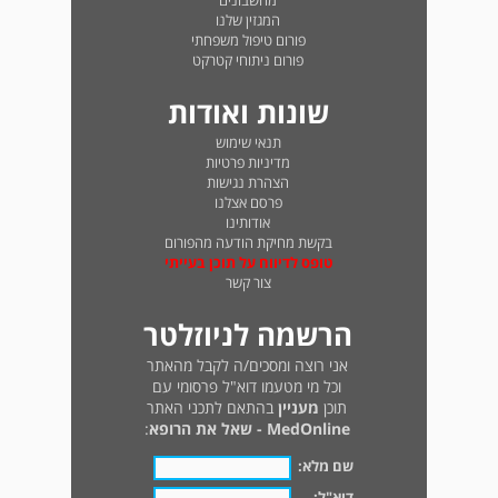
מחשבונים
המגזין שלנו
פורום טיפול משפחתי
פורום ניתוחי קטרקט
שונות ואודות
תנאי שימוש
מדיניות פרטיות
הצהרת נגישות
פרסם אצלנו
אודותינו
בקשת מחיקת הודעה מהפורום
טופס לדיווח על תוכן בעייתי
צור קשר
הרשמה לניוזלטר
אני רוצה ומסכים/ה לקבל מהאתר
וכל מי מטעמו דוא"ל פרסומי עם
תוכן
מעניין
בהתאם לתכני האתר
MedOnline - שאל את הרופא
:
שם מלא:
דוא"ל: