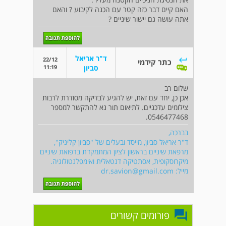
האם קיים דבר כזה קטר עם הכנה לקיבוע ? והאם
אתה עושה גם יישור שיניים ?
ד"ר אריאל
22/12
כתר קידמי
11:19
סביון
שלום רב
אכן כן, יחד עם זאת, יש להגיע לבדיקה מסודרת לרבות
צילומים עדכניים. לתיאום תור נא להתקשר למספר
0546477468.
בברכה,
ד"ר אריאל סביון, מייסד ובעלים של "סביון קליניק",
מרפאת שיניים בראשון לציון המתמקדת ברפואת שיניים
מיקרוסקופית, אסתטיקה דנטאלית ואימפלנטולוגיה.
מייל:
dr.savion@gmail.com
פורומים קשורים