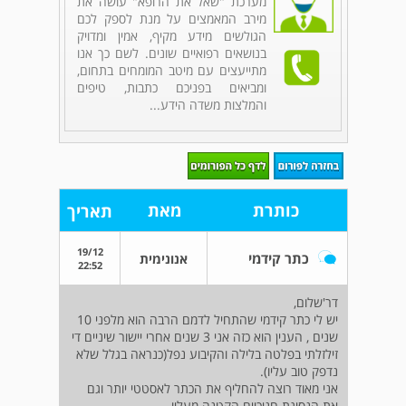
מערכת "שאל את הרופא" עושה את
מירב המאמצים על מנת לספק לכם
הגולשים מידע מקיף, אמין ומדויק
בנושאים רפואיים שונים. לשם כך אנו
מתייעצים עם מיטב המומחים בתחום,
ומביאים בפניכם כתבות, טיפים
והמלצות משדה הידע...
כותרת
מאת
תאריך
19/12
כתר קידמי
אנונימית
22:52
דר'שלום,
יש לי כתר קידמי שהתחיל לדמם הרבה הוא מלפני 10
שנים , הענין הוא כזה אני 3 שנים אחרי יישור שיניים די
זילזלתי בפלטה בלילה והקיבוע נפל(כנראה בגלל שלא
נדפק טוב עליו).
אני מאוד רוצה להחליף את הכתר לאסטטי יותר וגם
את הנסיגת חניכיים הקטנה מעליו .