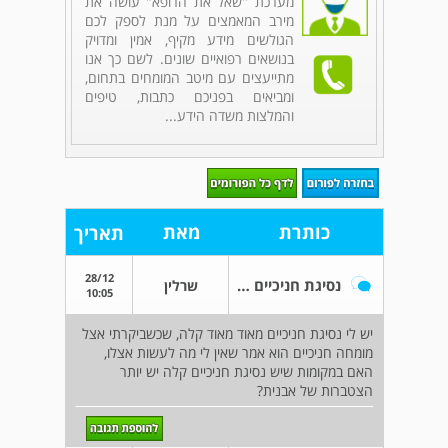
מערכת "שאל את הרופא" עושה את
מירב המאמצים על מנת לספק לכם
הגולשים מידע מקיף, אמין ומדויק
בנושאים רפואיים שונים. לשם כך אנו
מתייעצים עם מיטב המומחים בתחום,
ומביאים בפניכם כתבות, טיפים
והמלצות משדה הידע...
כותרת
מאת
תאריך
28/12
נסיגת חניכיים קלה
שרלין
10:05
יש לי נסיגת חניכיים מאוד מאוד קלה, שכשביקרתי אצל
מומחה חניכיים הוא אמר שאין לי מה לעשות אצלו,
האם במקומות שיש נסיגת חניכיים קלה יש יותר
הצטברות של אבנית?