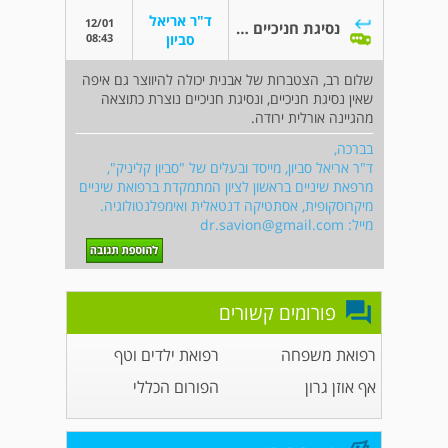
ד"ר אריאל
12/01
נסיגת חניכיים קלה
08:43
סביון
שלום רב, הצטברות של אבנית יכולה להיווצר גם איפה
שאין נסיגת חניכיים, ונסיגת חניכיים נוצרת כתוצאה
מהגיינה אורלית ירודה.
בברכה,
ד"ר אריאל סביון, מייסד ובעלים של "סביון קליניק",
מרפאת שיניים בראשון לציון המתמקדת ברפואת שיניים
מיקרוסקופית, אסתטיקה דנטאלית ואימפלנטולוגיה.
מייל:
dr.savion@gmail.com
פורומים קשורים
רפואת משפחה
רפואת ילדים וטף
אף אוזן גרון
הפורום הכללי