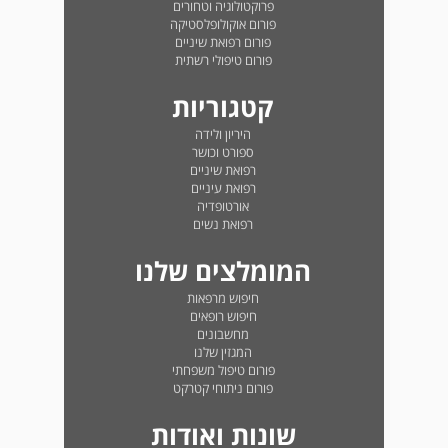
פרוקטולוגיה וטחורים
פורום אוקולופלסטיקה
פורום רפואת שיניים
פורום טיפולי רשתית
קטגוריות
היריון ולידה
ספורט וכושר
רפואת שיניים
רפואת עיניים
אורטופדיה
רפואת נשים
המומלצים שלנו
חיפוש מרפאות
חיפוש רופאים
מחשבונים
המגזין שלנו
פורום טיפול משפחתי
פורום ניתוחי קטרקט
שונות ואודות