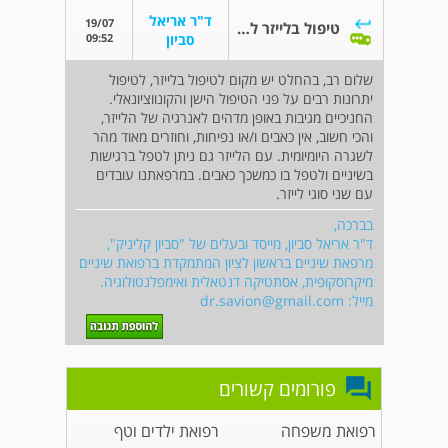
ד"ר אריאל
19/07
טיפול בלייזר לדלקת חניכיים
09:52
סביון
שלום רב, בהחלט יש מקום לטיפול בלייזר, לטיפול
יתרונות רבים על פני הטיפול הישן והקונווציונאלי.
החניכיים מגיבות באופן מדהים לאנרגיה של הלייזר,
והכי חשוב, אין כאבים ו/או נפיחות, וחוזרים מאוד מהר
לשגרה היומיומית. עם הלייזר גם ניתן לטפל ברגישות
בשיניים ולטפל בו כמשכך כאבים. במרפאתנו עובדים
עם שני סוגי לייזר.
בברכה,
ד"ר אריאל סביון, מייסד ובעלים של "סביון קליניק",
מרפאת שיניים בראשון לציון המתמקדת ברפואת שיניים
מיקרוסקופית, אסתטיקה דנטאלית ואימפלנטולוגיה.
מייל:
dr.savion@gmail.com
פורומים קשורים
רפואת משפחה
רפואת ילדים וטף