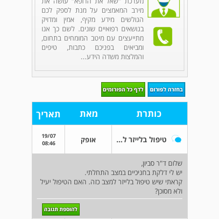
מערכת "שאל את הרופא" עושה את
מירב המאמצים על מנת לספק לכם
הגולשים מידע מקיף, אמין ומדויק
בנושאים רפואיים שונים. לשם כך אנו
מתייעצים עם מיטב המומחים בתחום,
ומביאים בפניכם כתבות, טיפים
והמלצות משדה הידע...
כותרת
מאת
תאריך
19/07
טיפול בלייזר לדלקת חניכיים
אופק
08:46
שלום ד"ר סביון,
יש לי דלקת בחניכיים במצב התחלתי.
קראתי שיש טיפול בלייזר למצב כזה. האם הטיפול יעיל
ולא מסוכן?