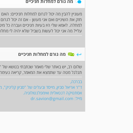
מה גורם למחלות חניכיים
מעוניין להבין מה יכול לגרום למחלות חניכיים: הא
חזק את השיניים ואם אני מעשן - אם זה יכול לגרום
למחלה. לאמא שלי היו בעיות חניכיים ועברה כל מינ
עליי? מה אני יכול לעשות בשביל שלא יהיה לי מחלות
מה גורם למחלות חניכיים
שלום רב, יש באתר שלי מאמר שכתבתי בנושא של "ה
תגלגל מטה עד שתמצא את המאמר, קריאה נעימה
בברכה,
ד"ר אריאל סביון, מייסד ובעלים של "סביון קליניק",
אסתטיקה דנטאלית ואימפלנטולוגיה.
מייל:
dr.savion@gmail.com