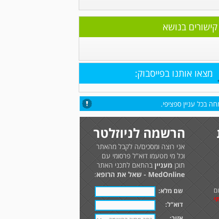
קישורים בנושא
מצאו אותנו בפייסבוק:
ה בכל עניין ספציפי.
הרשמה לניוזלטר
אני רוצה ומסכים/ה לקבל מהאתר
וכל מי מטעמו דוא"ל פרסומי עם
תוכן
מעניין
בהתאם לתכני האתר
MedOnline - שאל את הרופא
:
ם
שם מלא:
י
דוא"ל:
אזור: