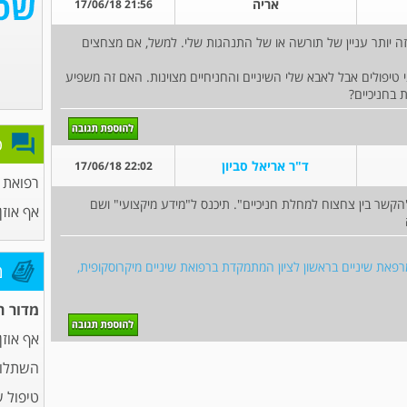
אריה
21:56 17/06/18
ם זה יותר עניין של תורשה או של התנהגות שלי. למשל, אם מצחצים
י טיפולים אבל לאבא שלי השיניים והחניחיים מצוינות. האם זה משפיע
 בחניכיים?
פ
ד"ר אריאל סביון
22:02 17/06/18
רפואת
קשר בין צחצוח למחלת חניכיים". תיכנס ל"מידע מיקצועי" ושם
אף אוזן 
 מרפאת שיניים בראשון לציון המתמקדת ברפואת שיניים מיקרוסקופית,
מ
מדור ח
אף אוזן 
השתלות
טיפול 