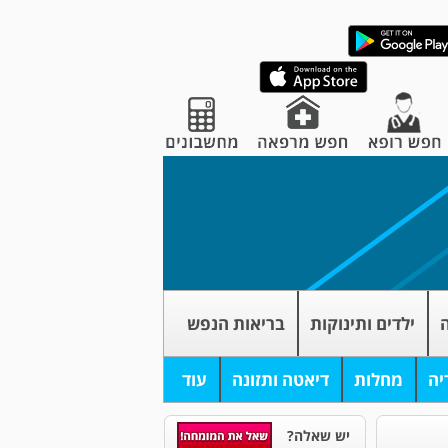
ה
ילדים ותינוקות
בריאות הנפש
יה
מחלות
דיאטה ותזונה
עוד
יש שאלה?