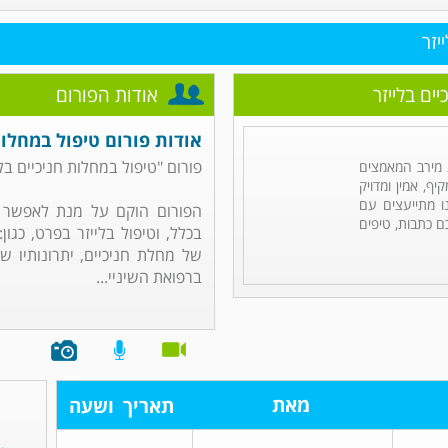
יזר
ים בלייזר
אודות הפורום
אודות פורום טיפול במחלות 
פורום "טיפול במחלות חניכיים בל
מירב המאמצים
ף, אמין ומדויק
ו מתייעצים עם
הפורום הוקם על מנת לאפשר ל
ם כתבות, טיפים
בכלל, וטיפול בלייזר בפרט, כגון
של מחלת חניכיים, יתרונותיו של
ברפואת השיניי...
מאת
תאריך
ושעה