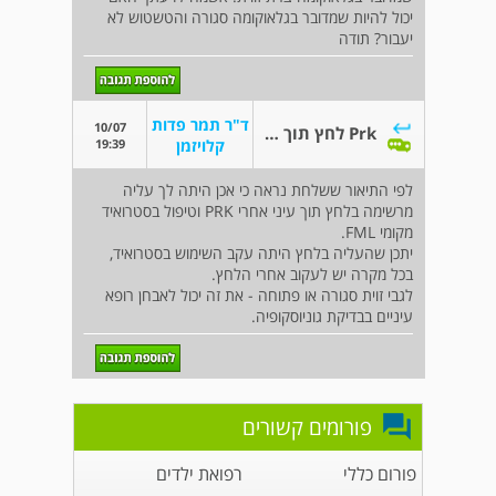
יכול להיות שמדובר בגלאוקומה סגורה והטשטוש לא
יעבור? תודה
ד"ר תמר פדות
10/07
Prk לחץ תוך עיני גבוה
19:39
קלויזמן
לפי התיאור ששלחת נראה כי אכן היתה לך עליה
מרשימה בלחץ תוך עיני אחרי PRK וטיפול בסטרואיד
מקומי FML.
יתכן שהעליה בלחץ היתה עקב השימוש בסטרואיד,
בכל מקרה יש לעקוב אחרי הלחץ.
לגבי זוית סגורה או פתוחה - את זה יכול לאבחן רופא
עיניים בבדיקת גוניוסקופיה.
פורומים קשורים
פורום כללי
רפואת ילדים