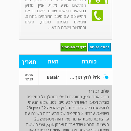
הגולשים מידע מקיף, אמין ומדויק
בנושאים רפואיים שונים. לשם כך אנו
מתייעצים עם מיטב המומחים בתחום,
ומביאים בפניכם כתבות, טיפים
והמלצות משדה הידע...
כותרת
מאת
תאריך
08/07
Prk לחץ תוך עיני גבוה
?Batel
17:39
שלום רב ד"ר,
חודש אחרי prk, מטופלת בfml ובמהלך כל התקופה
סובלת מכאבי ראש ולחץ בעיניים, לפני שבוע הגעתי
לרופא עם בקשה לבדיקת לחץ שהראה 32 בימין ו28
בשמאל. עברתי 2 התקפים של התעוררות משינה עם
עין צורבת כואבת אדומה מאז רואה מטושטש ב2
העיניים. הרופא שלל ארוזיה ואבחן spk, ואני חוששת
שמדובר בגלאוקומה צרת זווית. אשמח לדעתך האם