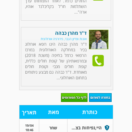
החולים כרמל. לאחר התמחותו ערך
השתלמות חו"ל בקליבלנד אוהיו,
ארה"...
ד"ר מהרן כבהה
אונות ופריון הגבר, כירורגיה אורולוגית
ד"ר מהרן כבהה הינו רופא אורולוג
בכיר במחלקה האורולוגית במרכז
הרפואי כרמל בחיפה (משנת 2018)
ובמרפאותיהן של קופת חולים כללית,
קופת חולים מכבי וקופת חולים
מאוחדת. ד"ר כבהה גם מבצע ניתוחים
בתחום האורולוגי...
כותרת
מאת
תאריך
19/04
היי,נפיחות בצד במצח מעל אזור העין
שחר
18:46