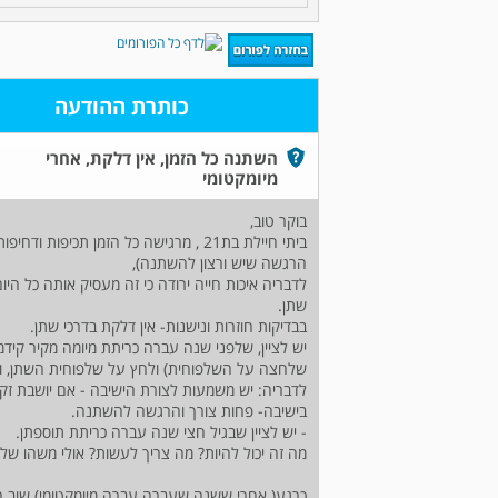
כותרת ההודעה
השתנה כל הזמן, אין דלקת, אחרי
מיומקטומי
בוקר טוב,
ביתי חיילת בת21 , מרגישה כל הזמן תכי
הרגשה שיש ורצון להשתנה),
לדבריה איכות חייה ירודה כי זה מעסיק אותה כל היו
שתן.
בבדיקות חוזרות ונישנות- אין דלקת בדרכי שתן.
שלחצה על השלפוחית) ולחץ על שלפוחית השתן, וא
לדבריה: יש משמעות לצורת הישיבה - אם יושבת זק
בישיבה- פחות צורך והרגשה להשתנה.
- יש לציין שבגיל חצי שנה עברה כריתת תוספתן.
מה זה יכול להיות? מה צריך לעשות? אולי משהו של
כרגע( אחרי ששנה שעברה עברה מיומקטומי) שוב התגלתה מ