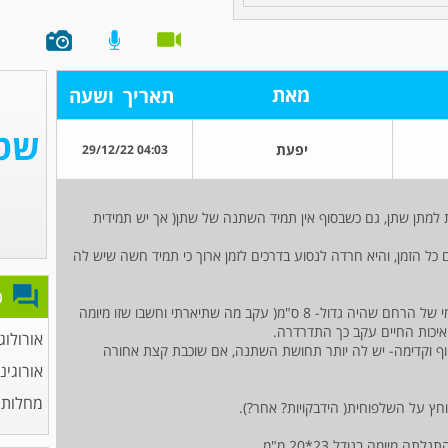
מאת
תאריך
ושעה
יפעת
04:03 29/12/22
פות ודחיפות למתן שתן, גם כשבסוף אין תמיד השתנה של שתן( אך יש תמידית
ם כל הזמן, והיא חרדה לנסוע בדרכים לזמן ארוך כי תמיד חשה שיש לה
פ
יש לציין, שלפני שנה עברה כריתת מיומה מקיר קידמי של הרחם שהיה גדול- 8 ס"מ( עקב מה שתיארתי וחשבו שזו מיומה
יכות החיים עקב כך התדרדרה.
אורולוג
וף וקדימה- יש לה יותר תחושת השתנה, אם שוכבת קצת אחורה
אורוגינ
מחלות 
וחץ על השלפוחית( הידבקויות? אחר?).
יומה בגודל 23*20 מ"מ.