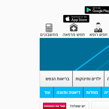
ה
ילדים ותינוקות
בריאות הנפש
יה
מחלות
דיאטה ותזונה
עוד
יש שאלה?