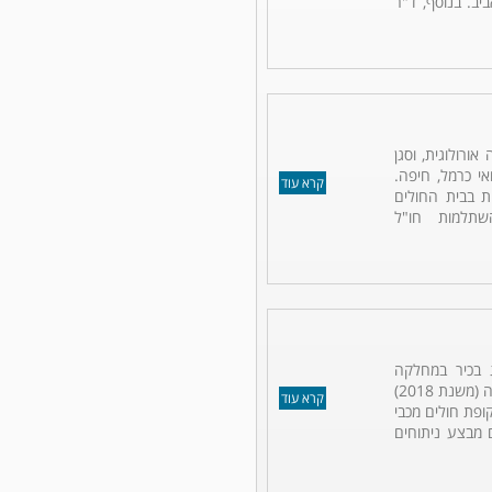
ב. בנוסף, ד"ר
אורולוגית, וסגן
י כרמל, חיפה.
קרא עוד
ית בבית החולים
תלמות חו"ל
ג בכיר במחלקה
האורולוגית במרכז הרפואי כרמל בחיפה (משנת 2018)
קרא עוד
ופת חולים מכבי
 מבצע ניתוחים