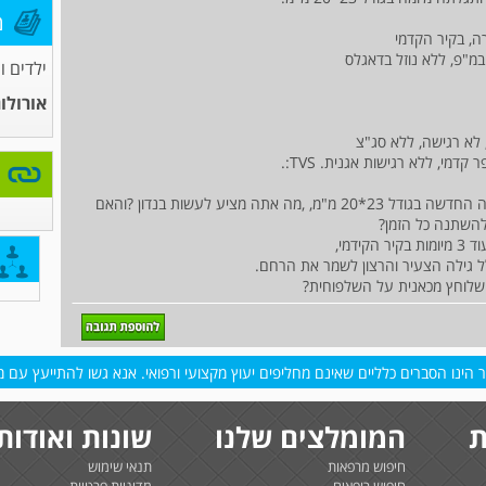
מ
ילדים ו
אורולו
 לא רגישה, ללא סג"צ
מבקשת לשאול כמה מהר מיומה גדלה( כרגע המיומה החדשה בגודל 23*20 מ"מ, ,מה אתה מציע לעשות בנדון ?והאם
להשתנה כל הזמן?
דמי,
לל גילה הצעיר והרצון לשמר את הרחם.
 שלוחץ מכאנית על השלפוחית?
הינו הסברים כלליים שאינם מחליפים יעוץ מקצועי ורפואי. אנא גשו להתייעץ עם מו
ת
המומלצים שלנו
שונות ואודות
חיפוש מרפאות
תנאי שימוש
חיפוש רופאים
מדיניות פרטיות