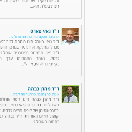
על שם סקלר של אוניברסיטת תל אבי
רינות בעלת תוא...
ד"ר גאזי פארס
אורולוגיה אונקולוגית, כירורגיה אורולוגית
ד"ר גאזי פארס הינו מומחה לכירורגיה 
מנהל מחלקת אורולוגיה במרכז הרפוא
ד"ר גאזי התמחה בכירורגיה אורולוג
כרמל. לאחר התמחותו ערך הש
בקליבלנד אוהיו, ארה"...
ד"ר מהרן כבהה
אונות ופריון הגבר, כירורגיה אורולוגית
ד"ר מהרן כבהה הינו רופא אורולו
ובמרפאותיהן של קופת חולים כללית, ק
וקופת חולים מאוחדת. ד"ר כבהה גם
בתחום האורולוגי...