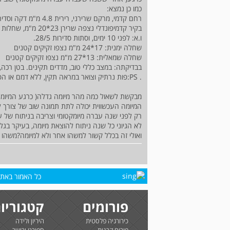
כמו כן נמצא:
רחם קדמי, מרקם שרירני, רירית 4.8 מ"מ דקה וסדירה, בקיר הקדמי
בקיר קדמיפונדלי נצפה שרירן 23*20 מ"מ, שחלות במ"פ, ללא נוזל בדאגלס
ו.א: לפני 10 ימים, וסתות סדירות 28/5.
שחלה ימנית: 17*24 מ"מ נצפו זקיקים קטנים
שחלה שמאלית: 13*27 מ"מ נצפו זקיקים קטנים
בבדיקתה: במצב כללי טוב, מדדים תקינים. בטן רכה,
. PS:פות נרתיק וצואר במראה תקין, ללא דמם או הפר קדמי, ללא רגישות אגנית. TVS:.
המיומה העכשווית יכולה לתת תמונה שוב של צורך 
רק לפני שנה עברה מיומקטומי וצריבה בניתוח של עוד 3 מיומות בקיר הקי
לא הגיוני כל שנה ניתוח להוצאת מיומה, בעיקר בג
ואולי זה בכלל קשור למשהו אחר ולא למיומה?משהו
כל האמור באתר 
פורומים
קטגוריו
כירורגיה פלסטית
היריון ולידה
פורום קרנית
ספורט וכושר