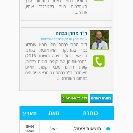
החולים כרמל. לאחר התמחותו ערך
השתלמות חו"ל בקליבלנד אוהיו,
ארה"...
ד"ר מהרן כבהה
אונות ופריון הגבר, כירורגיה אורולוגית
ד"ר מהרן כבהה הינו רופא אורולוג
בכיר במחלקה האורולוגית במרכז
הרפואי כרמל בחיפה (משנת 2018)
ובמרפאותיהן של קופת חולים כללית,
קופת חולים מכבי וקופת חולים
מאוחדת. ד"ר כבהה גם מבצע ניתוחים
בתחום האורולוגי...
כותרת
מאת
תאריך
15/04
תוצאות ציטולוגיה
יעל
06:48