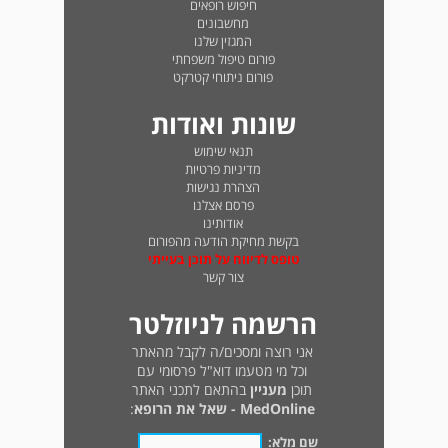
חיפוש רופאים
מחשבונים
המגזין שלנו
פורום טיפול משפחתי
פורום ניתוחי קטרקט
שונות ואודות
תנאי שימוש
מדיניות פרטיות
הצהרת נגישות
פרסם אצלנו
אודותינו
בקשת מחיקת הודעה מהפורום
טופס לדיווח על תוכן בעייתי
צור קשר
הרשמה לניוזלטר
אני רוצה ומסכים/ה לקבל מהאתר
וכל מי מטעמו דוא"ל פרסומי עם
תוכן
מעניין
בהתאם לתכני האתר
MedOnline - שאל את הרופא
:
שם מלא: