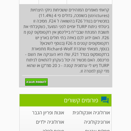
קראתי מאמרים המזהירים ששכיחות ניזקי היצרויות
(strictures) בשופכה, גדולים פי 4 (11.4%)
במכשירים בגודל F26 בהשוואה ל F24. מסיבה זו
ביטלתי ניתוח TURP יומיים לפני המועד, כשקיבלתי את
תשובת המנתח שבבי"ח ביילינסון אין רזקטוסקופ קטן מ
F26. האם ידוע לכם באיזה בתי חולים בארץ יש
רזקטוסקופים קטנים מ F26 (בנוסף לשיבא)?
בנוסף, מצאתי שחברת Richard-Wolf מתפארת
ברזקטוסקופ בגודל F21, שלו היא העניקה את השם -
פרינסס. האם מכשיר זה יכול בעקרון להתאים לניתוח
TURP (יש לי ערמונית קטנה - כ 20 סמ"ק) או שהוא
מדי קטן למטרה זו.
פורומים קשורים
אורולוגיה אונקולוגית
אונות ופריון הגבר
אורוגינקולוגיה
אורולוגיה ילדים