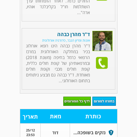
החולים כרמל. לאחר התמחותו ערך
השתלמות חו"ל בקליבלנד אוהיו,
ארה"...
ד"ר מהרן כבהה
אונות ופריון הגבר, כירורגיה אורולוגית
ד"ר מהרן כבהה הינו רופא אורולוג
בכיר במחלקה האורולוגית במרכז
הרפואי כרמל בחיפה (משנת 2018)
ובמרפאותיהן של קופת חולים כללית,
קופת חולים מכבי וקופת חולים
מאוחדת. ד"ר כבהה גם מבצע ניתוחים
בתחום האורולוגי...
כותרת
מאת
תאריך
25/12
נזקים בשופכה הנובעים מקוטר הרזקטוסקופ
דוד
23:53