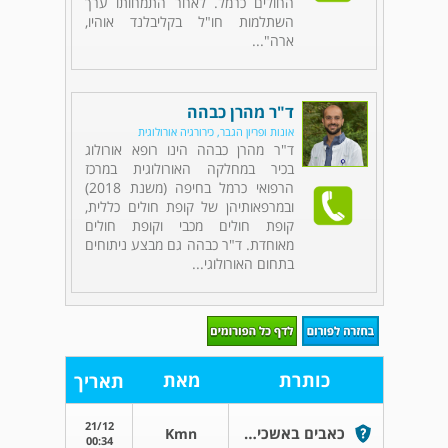
החולים כרמל. לאחר התמחותו ערך
השתלמות חו"ל בקליבלנד אוהיו,
ארה"...
ד"ר מהרן כבהה
אונות ופריון הגבר, כירורגיה אורולוגית
ד"ר מהרן כבהה הינו רופא אורולוג
בכיר במחלקה האורולוגית במרכז
הרפואי כרמל בחיפה (משנת 2018)
ובמרפאותיהן של קופת חולים כללית,
קופת חולים מכבי וקופת חולים
מאוחדת. ד"ר כבהה גם מבצע ניתוחים
בתחום האורולוגי...
כותרת
מאת
תאריך
21/12
כאבים באשכים לאחר יחסי מין
Kmn
00:34