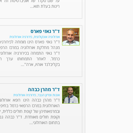
על שם סקלר של אוניברסיטת תל אבי
רינות בעלת תוא...
ד"ר גאזי פארס
אורולוגיה אונקולוגית, כירורגיה אורולוגית
ד"ר גאזי פארס הינו מומחה לכירורגיה 
מנהל מחלקת אורולוגיה במרכז הרפוא
ד"ר גאזי התמחה בכירורגיה אורולוג
כרמל. לאחר התמחותו ערך הש
בקליבלנד אוהיו, ארה"...
ד"ר מהרן כבהה
אונות ופריון הגבר, כירורגיה אורולוגית
ד"ר מהרן כבהה הינו רופא אורולו
ובמרפאותיהן של קופת חולים כללית, ק
וקופת חולים מאוחדת. ד"ר כבהה גם
בתחום האורולוגי...