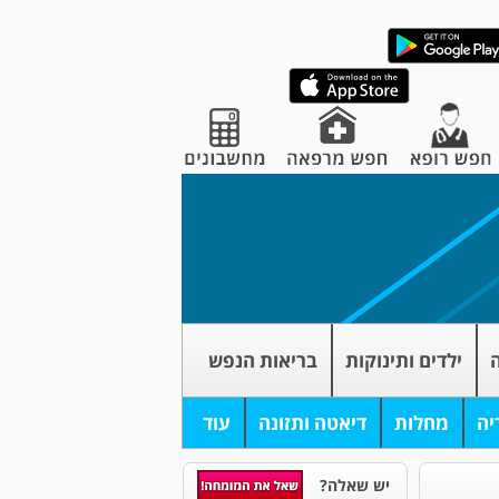
ה
ילדים ותינוקות
בריאות הנפש
יה
מחלות
דיאטה ותזונה
עוד
יש שאלה?