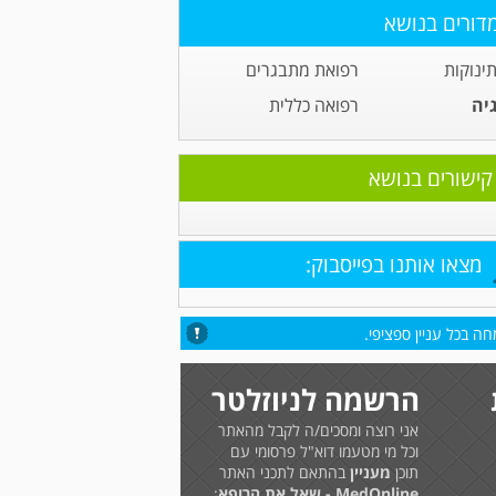
דורים בנושא
תינוקות
רפואת מתבגרים
גיה
רפואה כללית
קישורים בנושא
מצאו אותנו בפייסבוק:
ה בכל עניין ספציפי.
הרשמה לניוזלטר
אני רוצה ומסכים/ה לקבל מהאתר
וכל מי מטעמו דוא"ל פרסומי עם
תוכן
מעניין
בהתאם לתכני האתר
MedOnline - שאל את הרופא
: