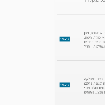
ב. בנוסף, ד"ר
אורולוגית, וסגן
י כרמל, חיפה.
קרא עוד
ית בבית החולים
תלמות חו"ל
ג בכיר במחלקה
האורולוגית במרכז הרפואי כרמל בחיפה (משנת 2018)
קרא עוד
ופת חולים מכבי
 מבצע ניתוחים