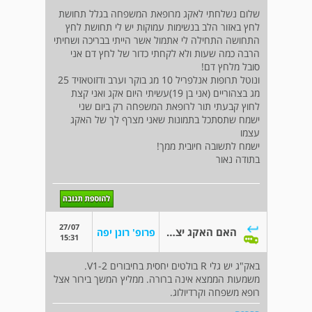
שלום נשלחתי לאקג מרופאת המשפחה בגלל תחושת
לחץ באזור הלב בנשימות עמוקות יש לי תחושת לחץ
התחושה התחילה לי אתמול אשר הייתי בבריכה ושחיתי
הרבה כמה שעות ולא לקחתי כדור של לחץ דם אני
סובל מלחץ דם!
ונוטל תרופות אנלפריל 10 מג בוקר וערב ודזוטאזיד 25
מג בצהוריים (אני בן 19)עשיתי היום אקג ואני קצת
לחוץ קבעתי תור לרופאת המשפחה רק ביום שני
ישמח שתסתכל בתמונות שאני מצרף לך של האקג
עצמו
ישמח לתשובה חיובית ממך!
בתודה נאור
27/07
האם האקג יצא תקין
פרופ' רונן יפה
15:31
באק"ג יש גלי R בולטים יחסית בחיבורים V1-2.
משמעות הממצא אינה ברורה. ממליץ המשך בירור אצל
רופא משפחה וקרדיולוג.