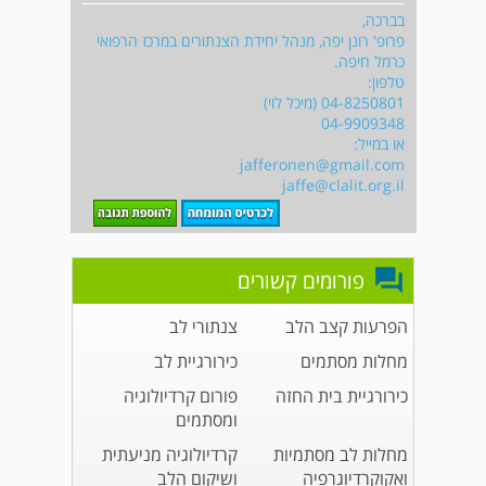
בברכה,
פרופ' רונן יפה, מנהל יחידת הצנתורים במרכז הרפואי
כרמל חיפה.
טלפון:
04-8250801 (מיכל לוי)
04-9909348
או במייל:
jafferonen@gmail.com
jaffe@clalit.org.il
פורומים קשורים
הפרעות קצב הלב
צנתורי לב
מחלות מסתמים
כירורגיית לב
כירורגיית בית החזה
פורום קרדיולוגיה
ומסתמים
מחלות לב מסתמיות
קרדיולוגיה מניעתית
ואקוקרדיוגרפיה
ושיקום הלב