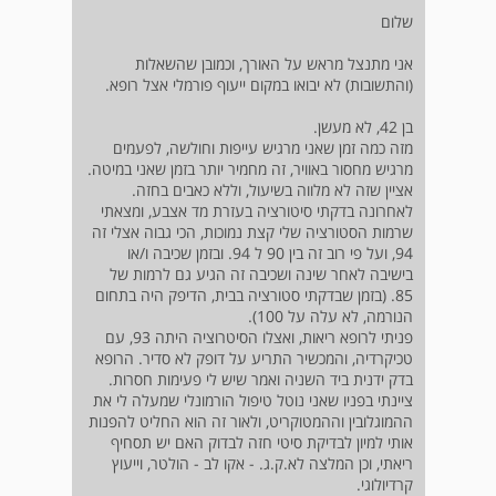
שלום
אני מתנצל מראש על האורך, וכמובן שהשאלות
(והתשובות) לא יבואו במקום ייעוף פורמלי אצל רופא.
בן 42, לא מעשן.
מזה כמה זמן שאני מרגיש עייפות וחולשה, לפעמים
מרגיש מחסור באוויר, זה מחמיר יותר בזמן שאני במיטה.
אציין שזה לא מלווה בשיעול, וללא כאבים בחזה.
לאחרונה בדקתי סיטורציה בעזרת מד אצבע, ומצאתי
שרמות הסטורציה שלי קצת נמוכות, הכי גבוה אצלי זה
94, ועל פי רוב זה בין 90 ל 94. ובזמן שכיבה ו/או
בישיבה לאחר שינה ושכיבה זה הגיע גם לרמות של
85. (בזמן שבדקתי סטורציה בבית, הדיפק היה בתחום
הנורמה, לא עלה על 100).
פניתי לרופא ריאות, ואצלו הסיטרוציה היתה 93, עם
טכיקרדיה, והמכשיר התריע על דופק לא סדיר. הרופא
בדק ידנית ביד השניה ואמר שיש לי פעימות חסרות.
ציינתי בפניו שאני נוטל טיפול הורמונלי שמעלה לי את
ההמוגלובין וההמטוקריט, ולאור זה הוא החליט להפנות
אותי למיון לבדיקת סיטי חזה לבדוק האם יש תסחיף
ריאתי, וכן המלצה לא.ק.ג. - אקו לב - הולטר, וייעוץ
קרדיולוגי.