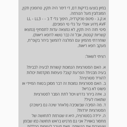
במיון בוצעו בדיקות דם, די דימר היה תקין, טרופונין תקין,
המוגלובין מעל הנורמה.
א.ק.ג - סינוס טכיקרדיה, היפוך גלי T ב - LL - LL3 -
AVF (ידוע אצלי על גלי טי הפוכים).
סיטי חזה היה תקין, לא נמצאה עדות לתסחיף (נמצאו
קשריות קטנות, אבל זה כבר נושא לרופא ריאות).
שוחררתי מהמיון עם המלצה להמשך בירור בקופ"ח,
מעקב רופא ריאות.
רציתי לשאול:
א. האם הסטורציות הנמוכות קשורות לבעיה לבבית?
בעיה מבנית? הפרעת קצב? פעימות מוקדמות יכולות
להוריד סטורציה?
ב. האם סטורציות נמוכות זה דבר מסוכן בטווח המיידי או
פשוט לא בריא?
ג. איזה בירור נדרש ויכול לתת הסבר לסטורציות
שתוארו לעיל?
ד. מה הסיבה שבשכיבה (ולאחר שינה גם בישיבה)
הסטורציות יורדות?
ה. ירידה בסטורציה, היא זו שגורמת לתחושה של
מחסור באוויר? אני גם מרגיש בראש תחושה כמו שבזמן
שעוצרים את הנשימה. וזאת מעבר לעייפות הכללית