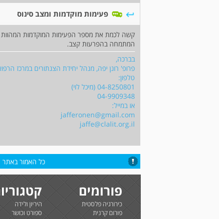
פעימות מוקדמות ומצב סינוס
קשה לכמת את מספר הפעימות המוקדמות המהוות בעי
המתמחה בהפרעות קצב.
בברכה,
פרופ' רונן יפה, מנהל יחידת הצנתורים במרכז הרפוא
טלפון:
04-8250801 (מיכל לוי)
04-9909348
או במייל:
jafferonen@gmail.com
jaffe@clalit.org.il
כל האמור באתר הי
פורומים
קטגוריו
כירורגיה פלסטית
היריון ולידה
פורום קרנית
ספורט וכושר