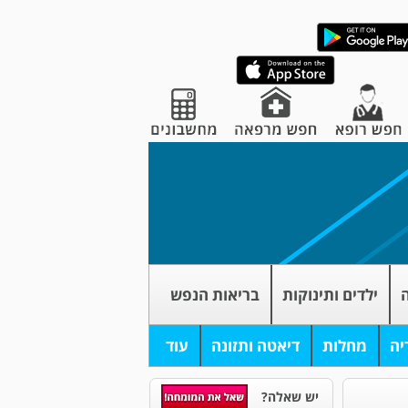
ה
ילדים ותינוקות
בריאות הנפש
יה
מחלות
דיאטה ותזונה
עוד
יש שאלה?