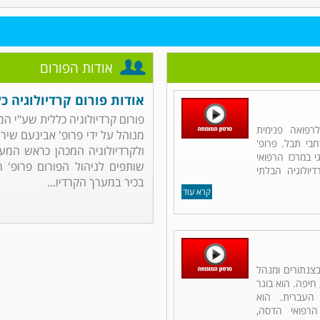
אודות הפורום
אודות פורום קרדיולוגיה כ
פורום קרדיולוגיה כללית שע"י ה
רפואה פנימית
מנוהל על ידי פרופ' אבינעם שיר
רחבי תבל. פרופ'
ולקרדיולוגיה המכהן כראש המער
 במרכז הרפואי
שותפים לניהול הפורום פרופ' ר
יולוגיה הבלתי
בכיר במערך הקרדיו...
קרא עוד
 בצנתורים ומנהל
חיפה. הוא בוגר
העברית. הוא
רפואי הדסה,