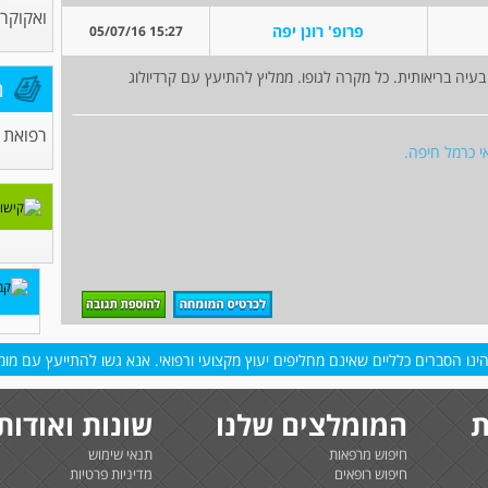
ואקוקרד
פרופ' רונן יפה
15:27 05/07/16
ה בריאותית. כל מקרה לגופו. ממליץ להתיעץ עם קרדיולוג
מ
רפואת 
י כרמל חיפה.
נו הסברים כלליים שאינם מחליפים יעוץ מקצועי ורפואי. אנא גשו להתייעץ עם מומח
ת
המומלצים שלנו
שונות ואודות
חיפוש מרפאות
תנאי שימוש
חיפוש רופאים
מדיניות פרטיות