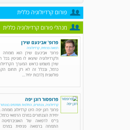
פורום קרדיולוגיה כללית
מנהלי פורום קרדיולוגיה כללית
פרופ' אבינעם שירן
רפואה פנימית, קרדיולוגיה
פרופ' אבינעם שירן הוא מומחה ל
ולקרדיולוגיה שיצאו לו מוניטין בכל 
שירן משמש כראש המערך הקרדיולוגי
כרמל, ובכלל זה לא רק תחום הקרד
פולשנית (לרבות יחיד...
פרופסור רונן יפה
קרדיולוגיה, צנתורים, החלפות מסתמים בצנתור
פרופ' רונן יפה הינו קרדיולוג מומחה
יחידת הצנתורים במרכז הרפואי כרמל, 
בי"ס לרפואה של האוניברסיטה 
התמחה ברפואה פנימית במרכז ה