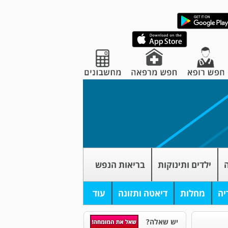
ה
ילדים ותינוקות
בריאות הנפש
יה
מחלות
דיאטה ותזונה
עוד
יש שאלה?