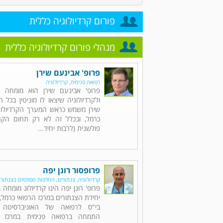
פורום קרדיולוגיה כללית
מנהלי פורום קרדיולוגיה כללית
פרופ' אבינעם שירן
רפואה פנימית, קרדיולוגיה
פרופ' אבינעם שירן הוא מומחה ל
ולקרדיולוגיה שיצאו לו מוניטין בכל 
שירן משמש כראש המערך הקרדיולוגי
כרמל, ובכלל זה לא רק תחום הקרד
פולשנית (לרבות יחיד...
פרופסור רונן יפה
קרדיולוגיה, צנתורים, החלפות מסתמים בצנתור
פרופ' רונן יפה הינו קרדיולוג מומחה
יחידת הצנתורים במרכז הרפואי כרמל, 
בי"ס לרפואה של האוניברסיטה 
התמחה ברפואה פנימית במרכז ה