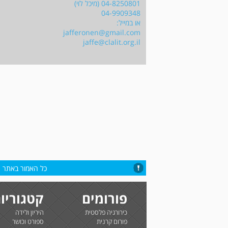
04-8250801 (מיכל לוי)
04-9909348
או במייל:
jafferonen@gmail.com
jaffe@clalit.org.il
כל האמור באתר הי
פורומים
קטגוריו
כירורגיה פלסטית
היריון ולידה
פורום קרנית
ספורט וכושר