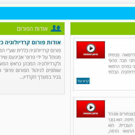
אודות הפורום
אודות פורום קרדיולוגיה כ
פורום קרדיולוגיה כללית שע"י ה
רפואה פנימית
מנוהל על ידי פרופ' אבינעם שיר
רחבי תבל. פרופ'
ולקרדיולוגיה המכהן כראש המער
 במרכז הרפואי
שותפים לניהול הפורום פרופ' ר
יולוגיה הבלתי
בכיר במערך הקרדיו...
קרא עוד
 בצנתורים ומנהל
חיפה. הוא בוגר
העברית. הוא
רפואי הדסה,