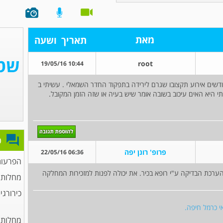
מאת
תאריך
ושעה
root
10:44 19/05/16
 דוקטור . אני אישה חרדתית שעברה לפני4 חודשים אירוע תקצובו שגרם לירידה בתפקוד החדר השמאלי . עשיתי ב
שאלתי היא האים עיכוב בשובה אומר שיש בעיה או שזה הזמן המקובל.
פ
פרופ' רונן יפה
06:36 22/05/16
הפרעות
ערכת הבדיקה ע"י רופא בכיר. את יכולה לפנות למזכירות המחלקה
מחלות 
כירורגי
י כרמל חיפה.
מחלות 