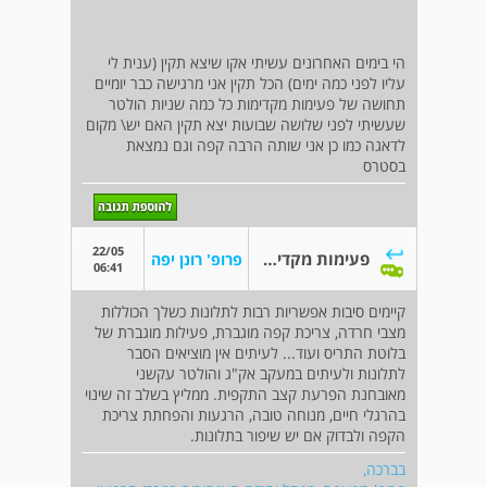
הי בימים האחרונים עשיתי אקו שיצא תקין (ענית לי
עליו לפני כמה ימים) הכל תקין אני מרגישה כבר יומיים
תחושה של פעימות מקדימות כל כמה שניות הולטר
שעשיתי לפני שלושה שבועות יצא תקין האם יש\ מקום
לדאגה כמו כן אני שותה הרבה קפה וגם נמצאת
בסטרס
22/05
פעימות מקדימות כל כמה שניות
פרופ' רונן יפה
06:41
קיימים סיבות אפשריות רבות לתלונות כשלך הכוללות
מצבי חרדה, צריכת קפה מוגברת, פעילות מוגברת של
בלוטת התריס ועוד... לעיתים אין מוציאים הסבר
לתלונות ולעיתים במעקב אק"ג והולטר עקשני
מאובחנת הפרעת קצב התקפית. ממליץ בשלב זה שינוי
בהרגלי חיים, מנוחה טובה, הרגעות והפחתת צריכת
הקפה ולבדוק אם יש שיפור בתלונות.
בברכה,