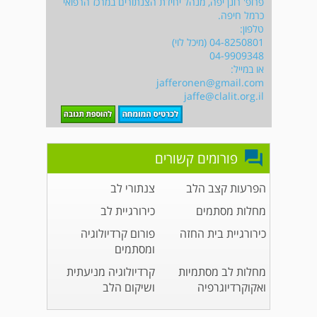
פרופ' רונן יפה, מנהל יחידת הצנתורים במרכז הרפואי
כרמל חיפה.
טלפון:
04-8250801 (מיכל לוי)
04-9909348
או במייל:
jafferonen@gmail.com
jaffe@clalit.org.il
פורומים קשורים
הפרעות קצב הלב
צנתורי לב
מחלות מסתמים
כירורגיית לב
כירורגיית בית החזה
פורום קרדיולוגיה
ומסתמים
מחלות לב מסתמיות
קרדיולוגיה מניעתית
ואקוקרדיוגרפיה
ושיקום הלב