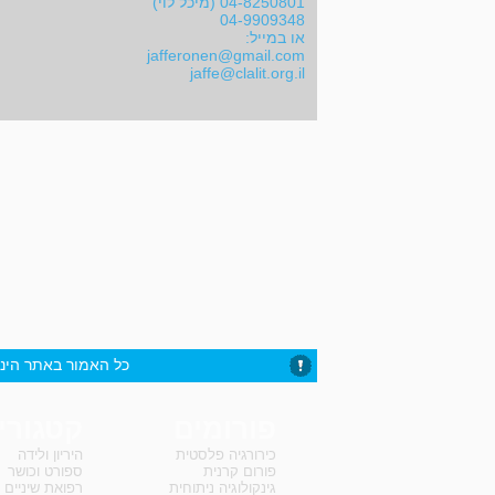
04-8250801 (מיכל לוי)
04-9909348
או במייל:
jafferonen@gmail.com
jaffe@clalit.org.il
כל האמור באתר הינו
פורומים
קטגורי
כירורגיה פלסטית
היריון ולידה
פורום קרנית
ספורט וכושר
גינקולוגיה ניתוחית
רפואת שיניים