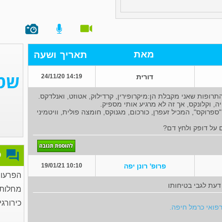
מאת
תאריך
ושעה
דורית
14:19 24/11/20
, וקלונקס, אך זה לא מרגיע אותי מספיק.
פרוקס", המכיל זעפרן, כורכום, מגנוקס, חומצה פולית, וויטמיני
 על דופק ולחץ דם?
פ
פרופ' רונן יפה
10:10 19/01/21
הפרעות
 דעת לגבי בטיחותו
מחלות
כירורגי
רפואי כרמל חיפה.