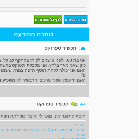
כותרת ההודעה
תכשיר ספרוקס
אני בת 60, ולפני 8 שנים לקיתי בהתקף לב קל. התרופות שאני מקבלת הן:מיקרופירין, קרדילוק, אטוזט, ואנלדקס.
כיון שאני מאד בלחץ, אני מקבלת ויאפקס בהשהיה
האם אני יכולה לקחת תוסף תזונה צמחי, ששמו "ס
b?
האם הזעפרן ושאר מרכיבי התכשיר לא משפיעים
תכשיר ספרוקס
תוסף התזונה אינו מוכר לי ואינני יכול לתת חוות
בברכה,
פרופ' רונן יפה, מנהל יחידת הצנתורים במרכז ה
טלפון: