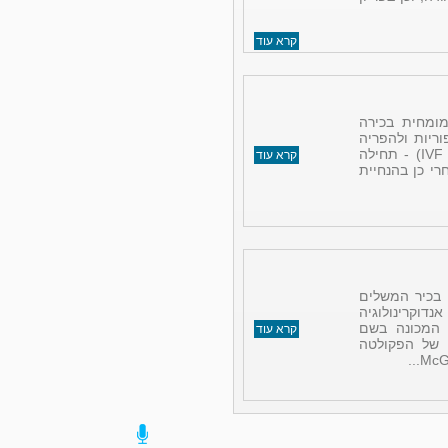
קרא עוד
מומחית בכירה
יות ולהפריה
חוץ-גופית (IVF - In vitro fertilization) - תחילה
קרא עוד
רי כן בהנחיית
 בכיר המשלים
דוקרינולוגיה
ם המכונה בשם
קרא עוד
י של הפקולטה