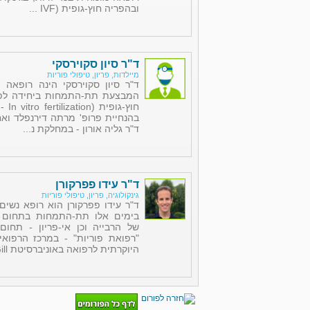
ובהפריה חוץ-גופית (IVF ...
ד"ר סיון סקוירסקי
מיילדות, פריון, טיפולי פוריות
ד"ר סיון סקוירסקי הינה רופאה 
המבצעת תת-התמחות ביחידה לפור
בהנחיית פרופ' מרתה דירנפלד ואח
ד"ר גליה אורון - במחלקת נ...
ד"ר עידו פפרקורן
גינקולוגיה, פריון, טיפולי פוריות
ד"ר עידו פפרקורן הוא רופא נשים
בימים אלו תת-התמחות בתחום אנ
של הרבייה וכן אי-פריון - תחו
"רפואת פוריות" - במרכז הרפוא
היוקרתית לרפואה באוניברסיטת McGill...