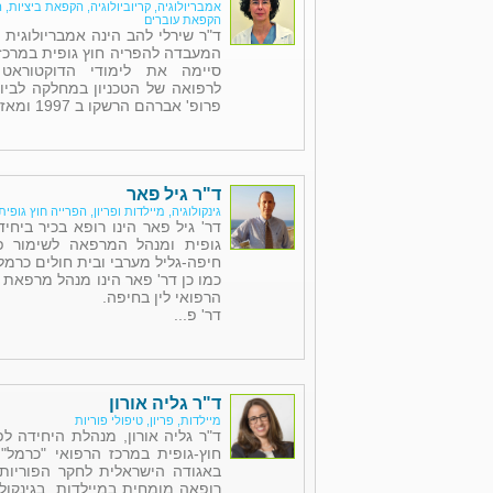
אמבריולוגיה, קריוביולוגיה, הקפאת ביציות
הקפאת עוברים
ד"ר שירלי להב הינה אמבריולוגית 
המעבדה להפריה חוץ גופית במרכז 
סיימה את לימודי הדוקטוראט
לרפואה של הטכניון במחלקה לביו
פרופ' אברהם הרשקו ב 1997 ומאז עובד...
ד"ר גיל פאר
גינקולוגיה, מיילדות ופריון, הפרייה חוץ גופית
דר' גיל פאר הינו רופא בכיר ביחי
גופית ומנהל המרפאה לשימור פו
חיפה-גליל מערבי ובית חולים כרמל
כמו כן דר' פאר הינו מנהל מרפאת 
הרפואי לין בחיפה.
דר' פ...
ד"ר גליה אורון
מיילדות, פריון, טיפולי פוריות
ד"ר גליה אורון, מנהלת היחידה לפ
חוץ-גופית במרכז הרפואי "כרמל"
באגודה הישראלית לחקר הפוריות (
רופאה מומחית במיילדות, בגינקולוג