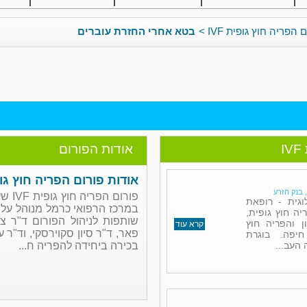
 הפריה חוץ גופית IVF
>
בטא אחרי החזרת עוברים
I
אודות הפורום
אודות פורום הפריה חוץ גופית
 בנק הזרע
לוגית - רופאת
במרכז הרפואי כרמל מנוהל על יד
יה חוץ גופית,
שותפות לניהול הפורום ד"ר צפנ
ן והפריה חוץ
קרא עוד
פאר, ד"ר סיון סקוירסקי, וד"ר 
חיפה. בוגרת
העב...
בכירה ביחידה להפריה ח...