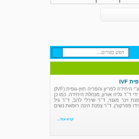
 IVF
פורום הפריה חוץ גופית IVF שע"י היחידה לפריון והפריה חוץ-גופית (IVF)
י ד"ר גליה אורון, מנהלת היחידה. כמו כן
ת וינר מגנזי, ד"ר שירלי להב, ד"ר גיל
עידו פפרקורן. ד"ר צפנת הינה רופאת נשים
קרא עוד...