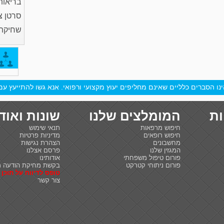
בריאות
סרטן צ
שחיקת
ו הסברים כלליים שאינם מחליפים יעוץ מקצועי ורפואי. אנא גשו להתייעץ עם 
ות
המומלצים שלנו
שונות ואוד
חיפוש מרפאות
תנאי שימוש
חיפוש רופאים
מדיניות פרטיות
מחשבונים
הצהרת נגישות
המגזין שלנו
פרסם אצלנו
פורום טיפול משפחתי
אודותינו
פורום ניתוחי קטרקט
בקשת מחיקת הודעה מ
טופס לדיווח על תוכן 
צור קשר