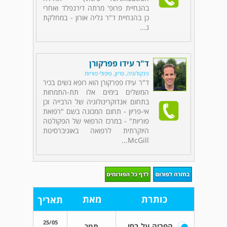
בהנחיית פרופ' מרתה דירנפלד ואחרי
כן בהנחיית ד"ר גליה אורון - במחלקת
נ...
ד"ר עידו פפרקורן
גינקולוגיה, פריון, טיפולי פוריות
ד"ר עידו פפרקורן הוא רופא נשים בכיר
המשלים בימים אלו תת-התמחות
בתחום אנדוקרינולוגיה של הרבייה וכן
אי-פריון - תחום המכונה בשם "רפואת
פוריות" - במרכז הרפואי של הפקולטה
היוקרתית לרפואה באוניברסיטת
McGill...
כותרת
מאת
תאריך
25/05
הפריה על בסיס טבעי
תמר