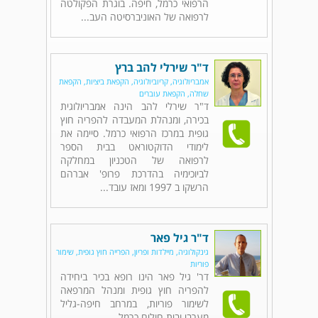
הרפואי כרמל, חיפה. בוגרת הפקולטה
לרפואה של האוניברסיטה העב...
ד"ר שירלי להב ברץ
אמבריולוגיה, קריוביולוגיה, הקפאת ביציות, הקפאת
שחלה, הקפאת עוברים
ד"ר שירלי להב הינה אמבריולוגית
בכירה, ומנהלת המעבדה להפריה חוץ
גופית במרכז הרפואי כרמל. סיימה את
לימודי הדוקטוראט בבית הספר
לרפואה של הטכניון במחלקה
לביוכימיה בהדרכת פרופ' אברהם
הרשקו ב 1997 ומאז עובד...
ד"ר גיל פאר
גינקולוגיה, מיילדות ופריון, הפרייה חוץ גופית, שימור
פוריות
דר' גיל פאר הינו רופא בכיר ביחידה
להפריה חוץ גופית ומנהל המרפאה
לשימור פוריות, במרחב חיפה-גליל
מערבי ובית חולים כרמל.