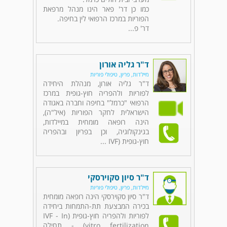
כמו כן דר' פאר הינו מנהל מרפאת
הפוריות במרכז הרפואי לין בחיפה.
דר' פ...
ד"ר גליה אורון
מיילדות, פריון, טיפולי פוריות
ד"ר גליה אורון, מנהלת היחידה
לפוריות ולהפריה חוץ-גופית במרכז
הרפואי "כרמל" בחיפה וחברה באגודה
הישראלית לחקר הפוריות (איל"ה),
הינה רופאה מומחית במיילדות,
בגינקולוגיה, וכן בפריון ובהפריה
חוץ-גופית (IVF ...
ד"ר סיון סקוירסקי
מיילדות, פריון, טיפולי פוריות
ד"ר סיון סקוירסקי הינה רופאה מומחית
בכירה המבצעת תת-התמחות ביחידה
לפוריות ולהפריה חוץ-גופית (IVF - In
vitro fertilization) - תחילה