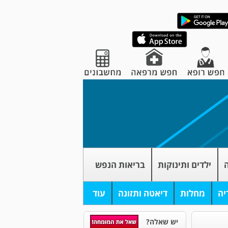
ה
ילדים ותינוקות
בריאות הנפש
יה
מחלות
דיאטה ותזונה
עוד
יש שאלה?