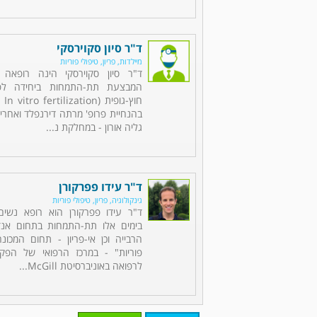
ד"ר סיון סקוירסקי
מיילדות, פריון, טיפולי פוריות
ד"ר סיון סקוירסקי הינה רופאה 
המבצעת תת-התמחות ביחידה לפור
בהנחיית פרופ' מרתה דירנפלד ואחרי 
גליה אורון - במחלקת נ...
ד"ר עידו פפרקורן
גינקולוגיה, פריון, טיפולי פוריות
ד"ר עידו פפרקורן הוא רופא נשים
בימים אלו תת-התמחות בתחום אנדו
הרבייה וכן אי-פריון - תחום המכו
פוריות" - במרכז הרפואי של הפקו
לרפואה באוניברסיטת McGill...