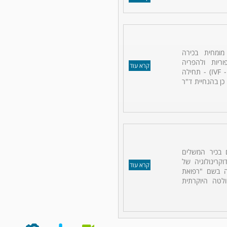
מומחית בכירה
יות ולהפריה
קרא עוד
חוץ-גופית (IVF - In vitro fertilization) - תחילה
כן בהנחיית ד"ר
 בכיר המשלים
קרינולוגיה של
קרא עוד
נה בשם "רפואת
לטה היוקרתית