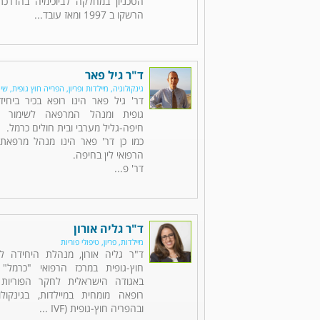
הטכניון במחלקה לביוכימיה בהדרכ
הרשקו ב 1997 ומאז עובד...
ד"ר גיל פאר
גינקולוגיה, מיילדות ופריון, הפרייה חוץ גופית, שי
דר' גיל פאר הינו רופא בכיר ביחי
גופית ומנהל המרפאה לשימור פו
חיפה-גליל מערבי ובית חולים כרמל.
כמו כן דר' פאר הינו מנהל מרפאת 
הרפואי לין בחיפה.
דר' פ...
ד"ר גליה אורון
מיילדות, פריון, טיפולי פוריות
ד"ר גליה אורון, מנהלת היחידה לפ
חוץ-גופית במרכז הרפואי "כרמל"
באגודה הישראלית לחקר הפוריות (
רופאה מומחית במיילדות, בגינקולוג
ובהפריה חוץ-גופית (IVF ...