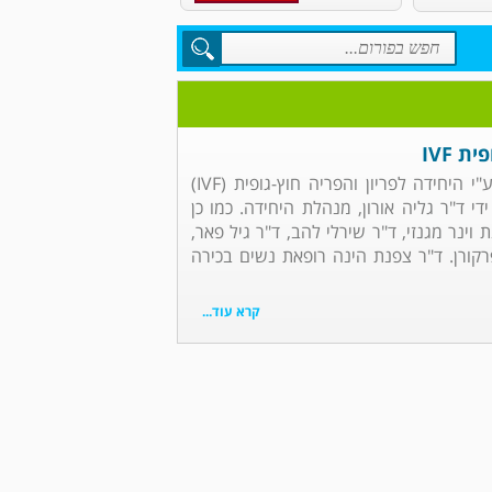
 IVF
פורום הפריה חוץ גופית IVF שע"י היחידה לפריון והפריה חוץ-גופית (IVF)
י ד"ר גליה אורון, מנהלת היחידה. כמו כן
וינר מגנזי, ד"ר שירלי להב, ד"ר גיל פאר,
פפרקורן. ד"ר צפנת הינה רופאת נשים בכירה
קרא עוד...