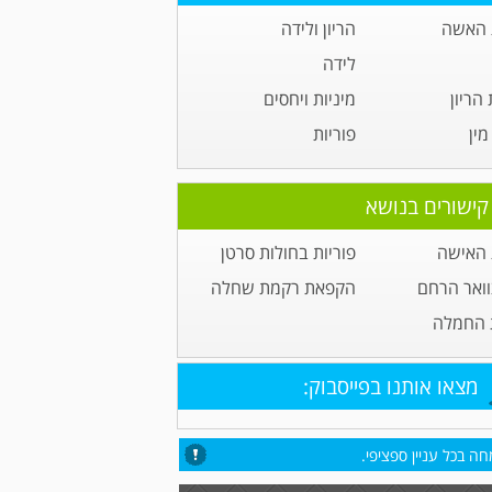
 האשה
הריון ולידה
לידה
הריון
מיניות ויחסים
ין
פוריות
קישורים בנושא
 האישה
פוריות בחולות סרטן
וואר הרחם
הקפאת רקמת שחלה
 החמלה
מצאו אותנו בפייסבוק:
ה בכל עניין ספציפי.