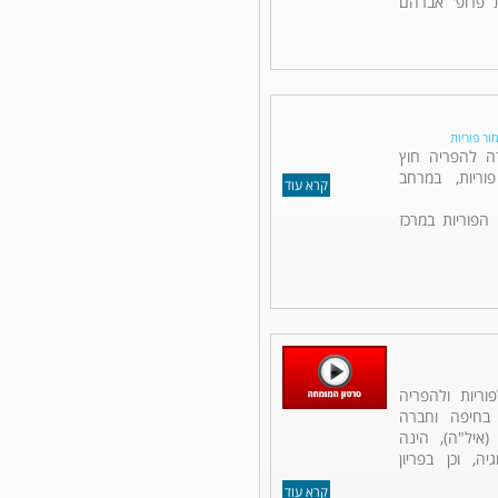
ת פרופ' אברהם
מור פוריות
דה להפריה חוץ
ריות, במרחב
קרא עוד
הפוריות במרכז
וריות ולהפריה
 בחיפה וחברה
איל"ה), הינה
יה, וכן בפריון
קרא עוד