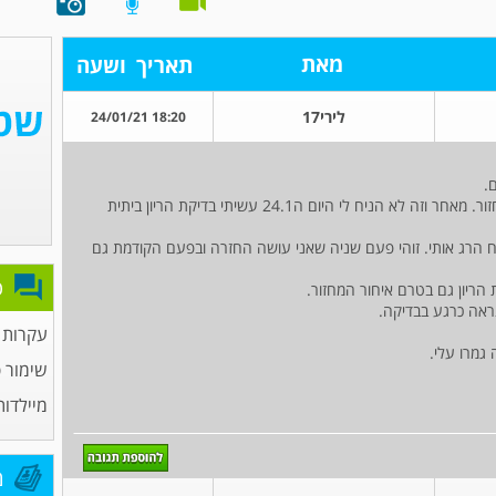
מאת
תאריך
ושעה
לירי17
18:20 24/01/21
בתאריך 23.1 התחלתי להרגיש סימנים כמו לפני מחזור. מאחר וזה לא הניח לי היום ה24.1 עשיתי בדיקת הריון ביתית
 הרג אותי. זוהי פעם שניה שאני עושה החזרה ובפעם הקודמת גם
פ
 הריון גם בטרם איחור המחזור.
נראה כרגע בבדיקה.
עקרות 
גמרו עלי.
שימור פ
מיילדות
מ